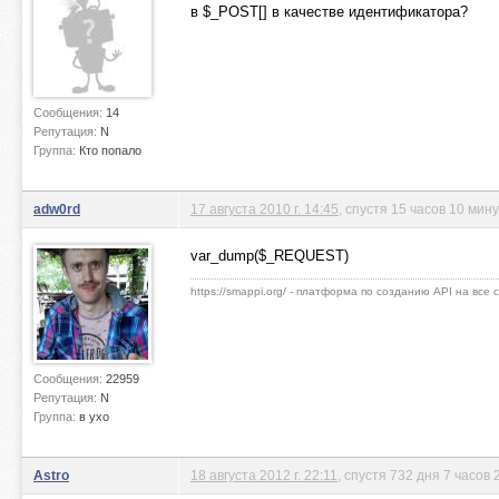
в $_POST[] в качестве идентификатора?
Сообщения:
14
Репутация:
N
Группа:
Кто попало
adw0rd
17 августа 2010 г. 14:45
, спустя 15 часов 10 мину
var_dump($_REQUEST)
https://smappi.org/ - платформа по созданию API на все
Сообщения:
22959
Репутация:
N
Группа:
в ухо
Astro
18 августа 2012 г. 22:11
, спустя 732 дня 7 часов 