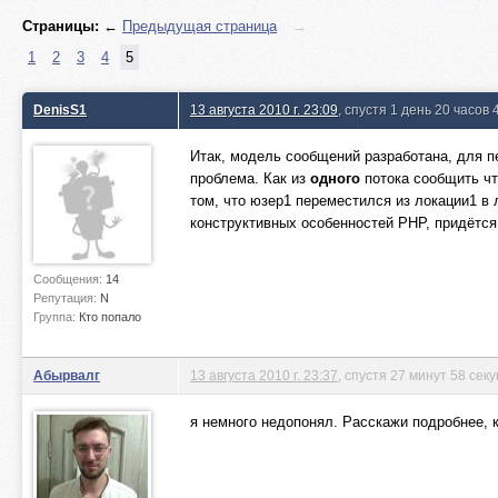
Страницы:
←
Предыдущая страница
→
1
2
3
4
5
DenisS1
13 августа 2010 г. 23:09
, спустя 1 день 20 часов 
Итак, модель сообщений разработана, для 
проблема. Как из
одного
потока сообщить ч
том, что юзер1 переместился из локации1 в 
конструктивных особенностей PHP, придётся 
Сообщения:
14
Репутация:
N
Группа:
Кто попало
Абырвалг
13 августа 2010 г. 23:37
, спустя 27 минут 58 сек
я немного недопонял. Расскажи подробнее, к