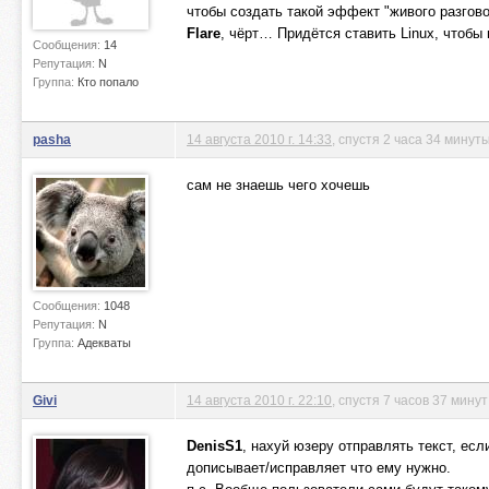
чтобы создать такой эффект "живого разгов
Flare
, чёрт… Придётся ставить Linux, чтобы 
Сообщения:
14
Репутация:
N
Группа:
Кто попало
pasha
14 августа 2010 г. 14:33
, спустя 2 часа 34 минут
сам не знаешь чего хочешь
Сообщения:
1048
Репутация:
N
Группа:
Адекваты
Givi
14 августа 2010 г. 22:10
, спустя 7 часов 37 минут
DenisS1
, нахуй юзеру отправлять текст, есл
дописывает/исправляет что ему нужно.