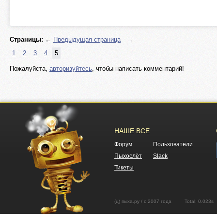
Страницы:
←
Предыдущая страница
→
1
2
3
4
5
Пожалуйста,
авторизуйтесь
, чтобы написать комментарий!
НАШЕ ВСЕ
Форум
Пользователи
Пыхослёт
Slack
Тикеты
(ц) пыха.ру / с 2007 года Total: 0.02