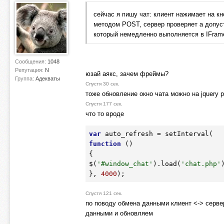
сейчас я пишу чат: клиент нажимает на к
методом POST, сервер проверяет а допуст
который немедленно выполняется в IFrame
Сообщения:
1048
Репутация:
N
юзай аякс, зачем фреймы?
Группа:
Адекваты
Спустя 30 сек.
тоже обновление окно чата можно на jquery
Спустя 177 сек.
что то вроде
var
function
()
{
$(
'#window_chat'
).load(
'chat.php'
)
}, 
4000
);
Спустя 121 сек.
по поводу обмена данными клиент <-> сервер,
данными и обновляем