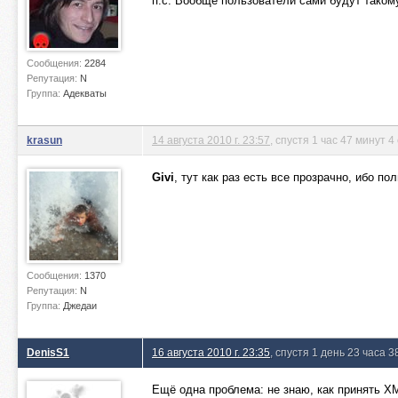
п.с. Вообще пользователи сами будут такому
Сообщения:
2284
Репутация:
N
Группа:
Адекваты
krasun
14 августа 2010 г. 23:57
, спустя 1 час 47 минут 4
Givi
, тут как раз есть все прозрачно, ибо п
Сообщения:
1370
Репутация:
N
Группа:
Джедаи
DenisS1
16 августа 2010 г. 23:35
, спустя 1 день 23 часа 3
Ещё одна проблема: не знаю, как принять X