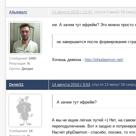
Абырвалг
13 августа 2010 г. 23:47
, спустя 5 минут 50 секун
хм. А зачем тут ифрейм? Это можно просто н
не завершается после формирования стран
Сообщения:
6480
Хочешь демона -
http://phpdaemon.net/
Репутация:
N
Группа:
Джедаи
DenisS1
14 августа 2010 г. 0:03
, спустя 15 минут 59 секун
А зачем тут ифрейм?
А мы не ищем лёгких путей =) Нет, на самом
переподключение. Вот я заодно и потрениро
Сообщения:
14
Насчёт phpDaemon - спасибо, похоже, то что