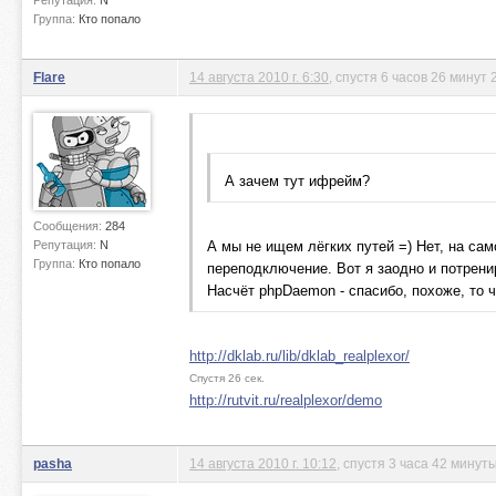
Репутация:
N
Группа:
Кто попало
Flare
14 августа 2010 г. 6:30
, спустя 6 часов 26 минут 
А зачем тут ифрейм?
Сообщения:
284
Репутация:
N
А мы не ищем лёгких путей =) Нет, на сам
Группа:
Кто попало
переподключение. Вот я заодно и потрен
Насчёт phpDaemon - спасибо, похоже, то ч
http://dklab.ru/lib/dklab_realplexor/
Спустя 26 сек.
http://rutvit.ru/realplexor/demo
pasha
14 августа 2010 г. 10:12
, спустя 3 часа 42 минут