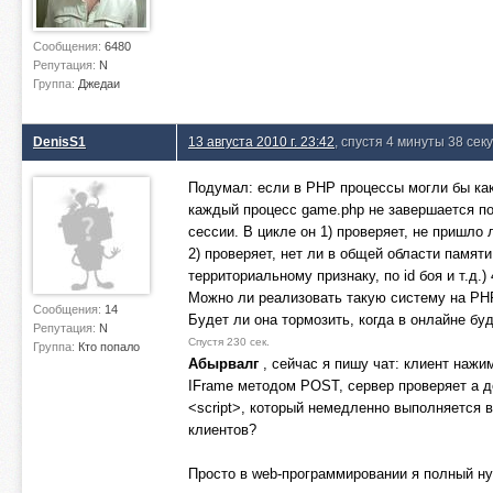
Сообщения:
6480
Репутация:
N
Группа:
Джедаи
DenisS1
13 августа 2010 г. 23:42
, спустя 4 минуты 38 сек
Подумал: если в PHP процессы могли бы как
каждый процесс game.php не завершается по
сессии. В цикле он 1) проверяет, не пришло
2) проверяет, нет ли в общей области памяти
территориальному признаку, по id боя и т.д.
Можно ли реализовать такую систему на PH
Сообщения:
14
Будет ли она тормозить, когда в онлайне бу
Репутация:
N
Спустя 230 сек.
Группа:
Кто попало
Абырвалг
, сейчас я пишу чат: клиент наж
IFrame методом POST, сервер проверяет а д
<script>, который немедленно выполняется в
клиентов?
Просто в web-программировании я полный ну