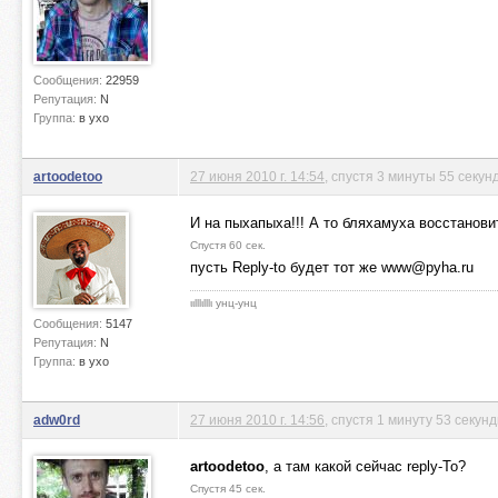
Сообщения:
22959
Репутация:
N
Группа:
в ухо
artoodetoo
27 июня 2010 г. 14:54
, спустя 3 минуты 55 секун
И на пыхапыха!!! А то бляхамуха восстанови
Спустя 60 сек.
пусть Reply-to будет тот же
www@pyha.ru
ιιlllιlllι унц-унц
Сообщения:
5147
Репутация:
N
Группа:
в ухо
adw0rd
27 июня 2010 г. 14:56
, спустя 1 минуту 53 секун
artoodetoo
, а там какой сейчас reply-To?
Спустя 45 сек.