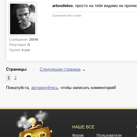
artoodetoo
, просто на тебя видимо не пропи
Сапожник без сапог
Сообщения:
26646
Репутация:
N
Группа:
в ухо
Страницы:
←
Следующая страница
→
1
2
Пожалуйста,
авторизуйтесь
, чтобы написать комментарий!
НАШЕ ВСЕ
Форум
Пользователи