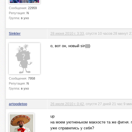
Сообщения:
22959
Репутация:
N
Группа:
в ухо
Sinkler
28 июня 2010 г. 3:33
, спустя 10 часов 28 минут 2
о, вот он, новый sin))))
Сообщения:
7958
Репутация:
N
Группа:
в ухо
artoodetoo
26 июля 2010 г. 0:42
, спустя 27 дней 21 час 9 ми
up
на моем уютненьком макхосте та же фигня. 
уже справились у себя?