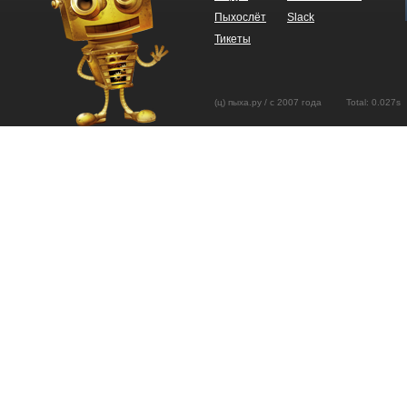
Пыхослёт
Slack
Тикеты
(ц) пыха.ру / с 2007 года Total: 0.02