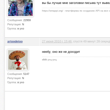
вы бы лучше мне заголовки письма тут выве
https://smappi.org/ - платформа по созданию API на все
Сообщения:
22959
Репутация:
N
Группа:
в ухо
artoodetoo
27 июня 2010 г. 15:46
, спустя 49 минут 28 секунд
неебу, оно же не доходит
ιιlllιlllι унц-унц
Сообщения:
5147
Репутация:
N
Группа:
в ухо