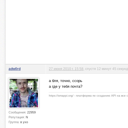
adw0rd
27 июня 2010 г. 15:58
, спустя 12 минут 45 секунд
а бля, точно, ссорь
а где у тебя почта?
https://smappi.org/ - платформа по созданию API на все
Сообщения:
22959
Репутация:
N
Группа:
в ухо