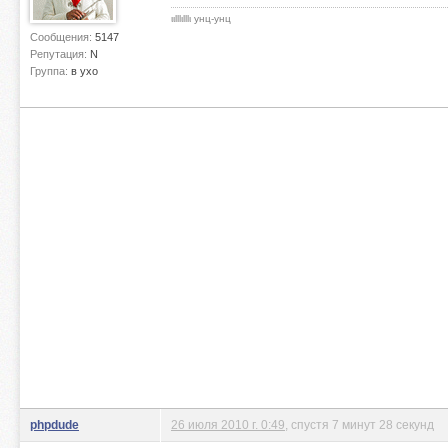
ιιlllιlllι унц-унц
Сообщения:
5147
Репутация:
N
Группа:
в ухо
phpdude
26 июля 2010 г. 0:49
, спустя 7 минут 28 секунд