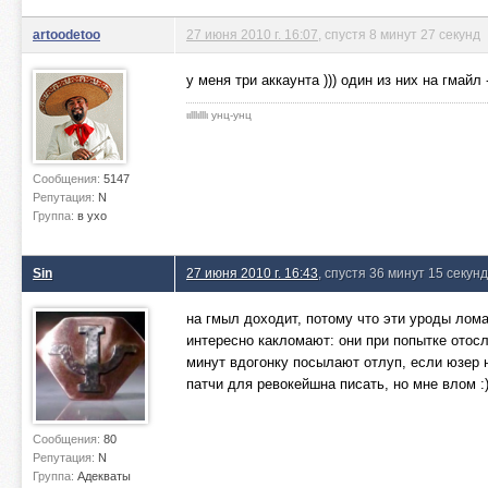
artoodetoo
27 июня 2010 г. 16:07
, спустя 8 минут 27 секунд
у меня три аккаунта ))) один из них на гмайл
ιιlllιlllι унц-унц
Сообщения:
5147
Репутация:
N
Группа:
в ухо
Sin
27 июня 2010 г. 16:43
, спустя 36 минут 15 секунд
на гмыл доходит, потому что эти уроды лома
интересно какломают: они при попытке отос
минут вдогонку посылают отлуп, если юзер 
патчи для ревокейшна писать, но мне влом :)
Сообщения:
80
Репутация:
N
Группа:
Адекваты