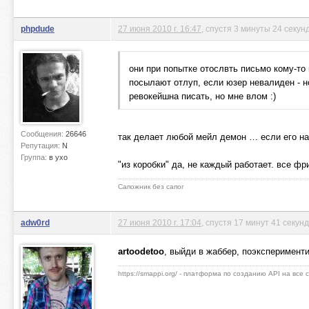
phpdude
27 июня 2010 г. 16:47
, спустя 3 минуты 24 секун
они при попытке отослвть письмо кому-то
посылают отлуп, если юзер невалиден - н
ревокейшна писать, но мне влом :)
Сообщения:
26646
так делает любой мейл демон … если его на
Репутация:
N
Группа:
в ухо
"из коробки" да, не каждый работает. все ф
Сапожник без сапог
adw0rd
27 июня 2010 г. 17:04
, спустя 17 минут 41 секун
artoodetoo
, выйди в жаббер, поэксперименти
https://smappi.org/ - платформа по созданию API на все