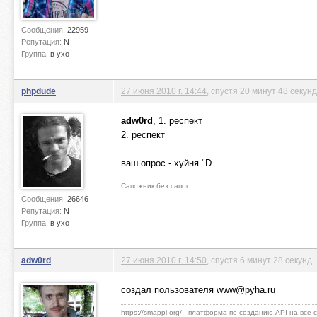
Сообщения:
22959
Репутация:
N
Группа:
в ухо
phpdude
27 июня 2010 г. 14:44
, спустя 20 минут 48 секунд
adw0rd
, 1. респект
2. респект
ваш опрос - хуйня "D
Сапожник без сапог
Сообщения:
26646
Репутация:
N
Группа:
в ухо
adw0rd
27 июня 2010 г. 14:50
, спустя 6 минут 28 секунд
создал пользователя
www@pyha.ru
https://smappi.org/ - платформа по созданию API на все