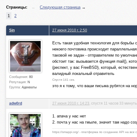
Страницы:
←
Следующая страница
→
1
2
Sin
27 июня 2010 г. 2:50
Есть такая удобная технология для борьбы со
некоего почтовика происходит параллельная 
таковой не задан - отправителем по умолча
обстоит так: вызывается функция mail(), ко
(респект, у вас FreeBSD), который, естеств
валидный локальный отравитель
Сообщения:
80
Спустя 141 сек.
Репутация:
N
это я к тому, что ваши письма рубятся на н
Группа:
Адекваты
adw0rd
27 июня 2010 г. 14:23
, спустя 11 часов 33 минут
1. апача у нас нет
2. почта у нас на гмыле, значит там надо с
https://smappi.org/ - платформа по созданию API на все