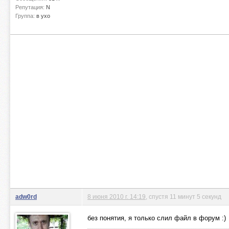
Репутация:
N
Группа:
в ухо
adw0rd
8 июня 2010 г. 14:19
, спустя 11 минут 5 секунд
без понятия, я только слил файл в форум :)