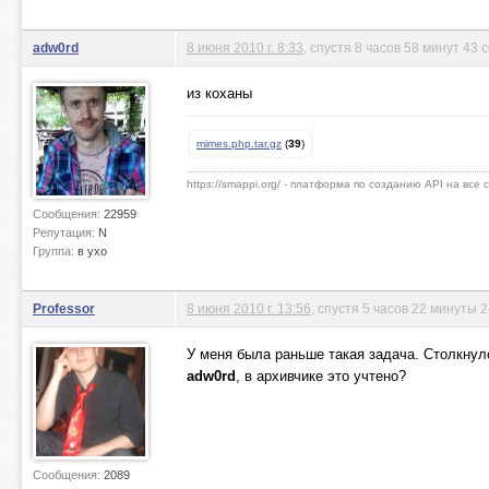
adw0rd
8 июня 2010 г. 8:33
, спустя 8 часов 58 минут 43 
из коханы
mimes.php.tar.gz
(
39
)
https://smappi.org/ - платформа по созданию API на все
Сообщения:
22959
Репутация:
N
Группа:
в ухо
Professor
8 июня 2010 г. 13:56
, спустя 5 часов 22 минуты 
У меня была раньше такая задача. Столкнул
adw0rd
, в архивчике это учтено?
Сообщения:
2089