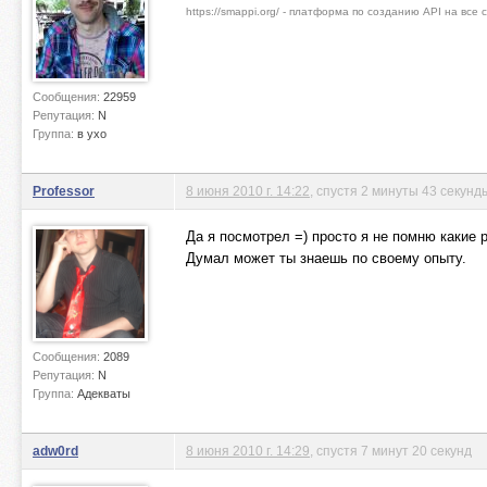
https://smappi.org/ - платформа по созданию API на все
Сообщения:
22959
Репутация:
N
Группа:
в ухо
Professor
8 июня 2010 г. 14:22
, спустя 2 минуты 43 секунд
Да я посмотрел =) просто я не помню какие 
Думал может ты знаешь по своему опыту.
Сообщения:
2089
Репутация:
N
Группа:
Адекваты
adw0rd
8 июня 2010 г. 14:29
, спустя 7 минут 20 секунд