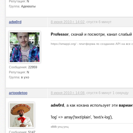
Репутация:
N
Группа:
Адекваты
adw0rd
8 июня 2010 г. 14:02
, спустя 6 минут
Professor
, скачай и посмотри, канал слабый
https://smappi.org/ - платформа по созданию API на все
Сообщения:
22959
Репутация:
N
Группа:
в ухо
artoodetoo
8 июня 2010 г. 14:08
, спустя 6 минут 1 секунду
adw0rd
, а как кохана использует эти
вариа
'log' => array('text/plain', 'text/x-log'),
ιιlllιlllι унц-унц
Сообщения:
5147