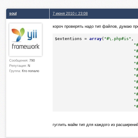
soul
7 июня 2010 г. 23:08
короч проверять надо тип файлов, думаю пр
$extentions
 = 
array
(
"#\.php#is"
,

"
"
"
Сообщения:
790
"
Репутация:
N
"
Группа:
Кто попало
"
"
"
"
"
"
гуглить майм тип для каждого из расширений