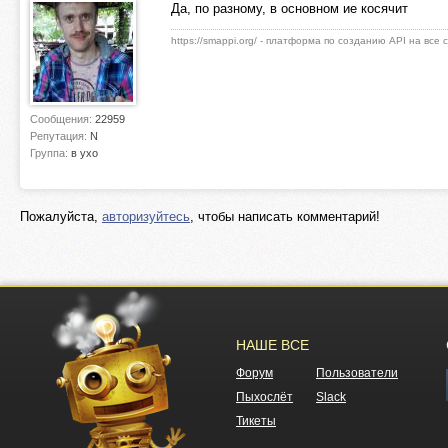
Да, по разному, в основном ие косячит
https://smappi.org/ - платформа по созданию API на все
Сообщения:
22959
Репутация:
N
Группа:
в ухо
Пожалуйста,
авторизуйтесь
, чтобы написать комментарий!
НАШЕ ВСЕ
Форум
Пользователи
Пыхослёт
Slack
Тикеты