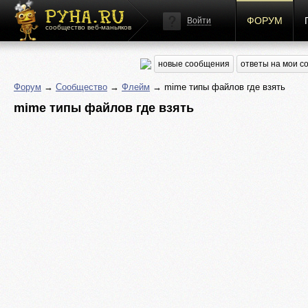
ФОРУМ
Войти
сообщество веб-маньяков
новые сообщения
ответы на мои 
Форум
→
Сообщество
→
Флейм
→ mime типы файлов где взять
mime типы файлов где взять