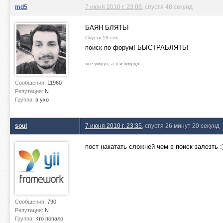
md5
7 июня 2010 г. 23:08
, спустя 48 секунд
БАЯН БЛЯТЬ!
Спустя 13 сек.
поиск по форум! БЫСТРАБЛЯТЬ!
все умрут, а я изумруд
Сообщения:
11960
Репутация:
N
Группа:
в ухо
soul
7 июня 2010 г. 23:35
, спустя 26 минут 20 секунд
пост накатать сложней чем в поиск залезть :
Сообщения:
790
Репутация:
N
Группа:
Кто попало