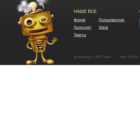
НАШЕ ВСЕ
Форум
Пользователи
Пыхослёт
Slack
Тикеты
(ц) пыха.ру / с 2007 года Total: 0.01