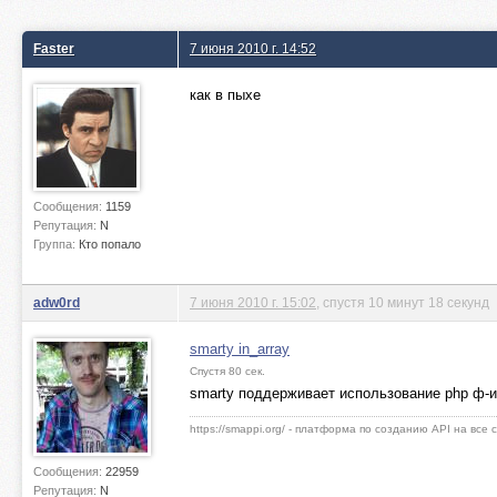
Faster
7 июня 2010 г. 14:52
как в пыхе
Сообщения:
1159
Репутация:
N
Группа:
Кто попало
adw0rd
7 июня 2010 г. 15:02
, спустя 10 минут 18 секунд
smarty in_array
Спустя 80 сек.
smarty поддерживает использование php ф-ий 
https://smappi.org/ - платформа по созданию API на все
Сообщения:
22959
Репутация:
N