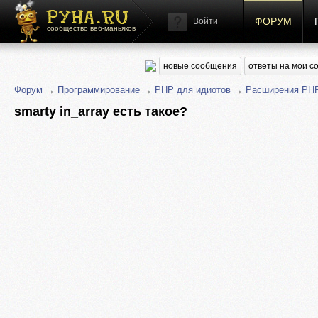
ФОРУМ
Войти
сообщество веб-маньяков
новые сообщения
ответы на мои 
Форум
→
Программирование
→
PHP для идиотов
→
Расширения PH
smarty in_array есть такое?