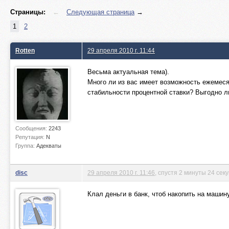
Страницы:
←
Следующая страница
→
1
2
Rotten
29 апреля 2010 г. 11:44
Весьма актуальная тема).
Много ли из вас имеет возможность ежемеся
стабильности процентной ставки? Выгодно л
Сообщения:
2243
Репутация:
N
Группа:
Адекваты
disc
29 апреля 2010 г. 11:46
, спустя 2 минуты 24 сек
Клал деньги в банк, чтоб накопить на машину