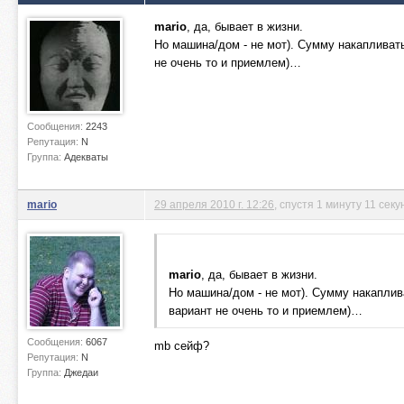
mario
, да, бывает в жизни.
Но машина/дом - не мот). Сумму накапливат
не очень то и приемлем)…
Сообщения:
2243
Репутация:
N
Группа:
Адекваты
mario
29 апреля 2010 г. 12:26
, спустя 1 минуту 11 секу
mario
, да, бывает в жизни.
Но машина/дом - не мот). Сумму накаплив
вариант не очень то и приемлем)…
Сообщения:
6067
mb сейф?
Репутация:
N
Группа:
Джедаи