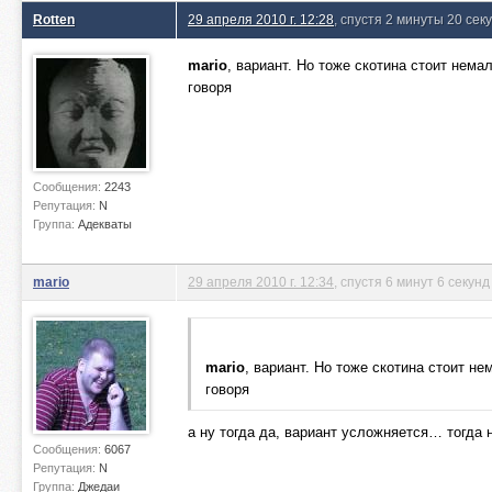
Rotten
29 апреля 2010 г. 12:28
, спустя 2 минуты 20 сек
mario
, вариант. Но тоже скотина стоит нема
говоря
Сообщения:
2243
Репутация:
N
Группа:
Адекваты
mario
29 апреля 2010 г. 12:34
, спустя 6 минут 6 секунд
mario
, вариант. Но тоже скотина стоит н
говоря
а ну тогда да, вариант усложняется… тогда н
Сообщения:
6067
Репутация:
N
Группа:
Джедаи