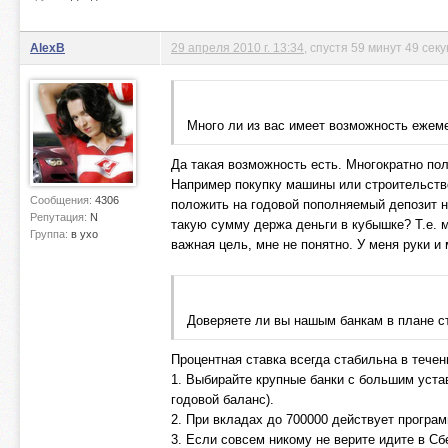
AlexB
29 апреля 2010 г. 13:34
, спустя 59 минут 49 сек
Много ли из вас имеет возможность ежеме
Да такая возможность есть. Многократно пол
Например покупку машины или строительство
Сообщения:
4306
положить на годовой пополняемый депозит н
Репутация:
N
такую сумму держа деньги в кубышке? Т.е. м
Группа:
в ухо
важная цель, мне не понятно. У меня руки и
Доверяете ли вы нашым банкам в плане с
Процентная ставка всегда стабильна в течен
1. Выбирайте крупные банки с большим устав
годовой баланс).
2. При вкладах до 700000 действует програм
3. Если совсем никому не верите идите в Сб