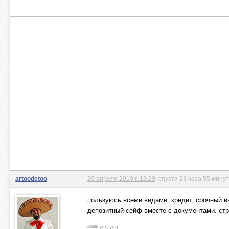
artoodetoo
29 апреля 2010 г. 13:29
, спустя 23 часа 55 мину
пользуюсь всеми видами: кредит, срочный вк
депозитный сейф вместе с документами. стр
ιιlllιlllι унц-унц