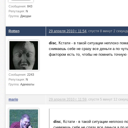
Сообщения:
843
Репутация:
N
Группа:
Джедаи
Rotten
29 апреля 2010 г. 11:54
, спустя 8 минут 2 секун
disc
, Кстати - в такой ситуации неплохо пом
снимаешь себе не сразу все деньги а по чут
фактором есть то, чтобы не помнить точную 
Сообщения:
2243
Репутация:
N
Группа:
Адекваты
mario
29 апреля 2010 г. 11:59
, спустя 5 минут 12 секун
disc
, Кстати - в такой ситуации неплохо п
снимаешь себе не сразу все деньги а по ч