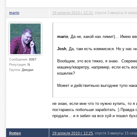
mario
29 апреля 2010 г. 12:21
, спустя 3 минуты 9 секу
mario
, Да не, какой нах лимит)… Имею вв
Josh
, Да, там есть коммисися. Но у нас н
Сообщения:
6067
Вообщем, это все тяжко, я знаю. Современ
Репутация:
N
машину/кваритру, например, если есть во
Группа:
Джедаи
кошелек?
Может и действитеьно выгоднее тупо нак
не знаю, если мне что то нужно купить, то я
постараюсь побольше заработать :) Правда 
продали… и я забил на все хуй и пошел бухат
Rotten
29 апреля 2010 г. 12:25
, спустя 3 минуты 15 сек