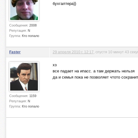
бухгалтера))
Сообщения:
2008
Репутация:
N
Группа:
Кто попало
Faster
29 апреля 2010 г. 12:17
, спустя 10 минут 43 сек
хз
все падает на ипасс. а там держать нельзя
да и семья пока не позволяет чтото сохранит
Сообщения:
1159
Репутация:
N
Группа:
Кто попало