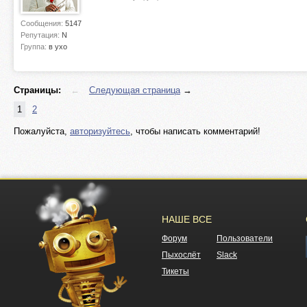
Сообщения:
5147
Репутация:
N
Группа:
в ухо
Страницы:
←
Следующая страница
→
1
2
Пожалуйста,
авторизуйтесь
, чтобы написать комментарий!
НАШЕ ВСЕ
Форум
Пользователи
Пыхослёт
Slack
Тикеты