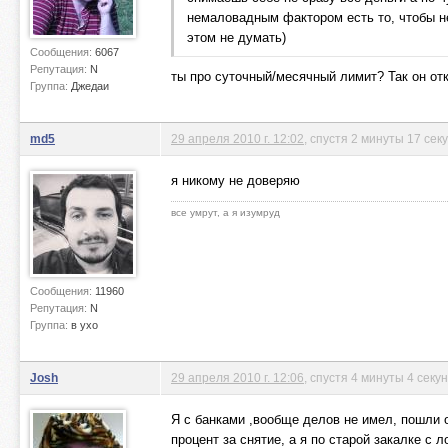
немаловадным фактором есть то, чтобы не
этом не думать)
Сообщения:
6067
Репутация:
N
ты про суточный/месячный лимит? Так он отк
Группа:
Джедаи
md5
29 апреля 2010 г. 12:02
, спустя 2 минуты 17 сек
я никому не доверяю
все умрут, а я изумруд
Сообщения:
11960
Репутация:
N
Группа:
в ухо
Josh
29 апреля 2010 г. 12:06
, спустя 4 минуты 4 секу
Я с банками ,вообще делов не имел, пошли о
процент за снятие, а я по старой закалке с 