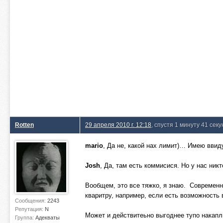
Rotten
29 апреля 2010 г. 12:18
, спустя 1 минуту 41 секу
mario
, Да не, какой нах лимит)… Имею ввид
Josh
, Да, там есть коммисися. Но у нас ник
Вообщем, это все тяжко, я знаю. Современно
кваритру, например, если есть возможность 
Сообщения:
2243
Репутация:
N
Может и действитеьно выгоднее тупо накапл
Группа:
Адекваты