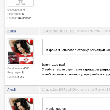
Сообщения:
6
Репутация:
N
Группа:
Кто попало
AlexB
14 декабря 2007 г. 18:01
, спустя 3 минуты 10 се
В файл я копировал строчку регулярки как
Блин! Еще раз!
Сообщения:
4306
У тебя в тексте скрипта
не строка регулярк
Репутация:
N
преобразовать в регулярку, при разборе сод
Группа:
в ухо
AlexB
14 декабря 2007 г. 19:06
, спустя 1 час 5 минут 3
magic_quotes