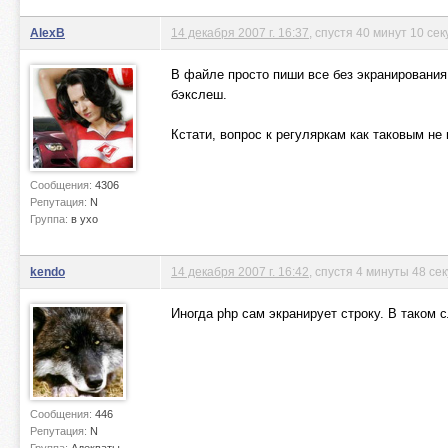
AlexB
14 декабря 2007 г. 16:37
, спустя 40 минут 10 сек
В файле просто пиши все без экранирования
бэкслеш.
Кстати, вопрос к регуляркам как таковым не
Сообщения:
4306
Репутация:
N
Группа:
в ухо
kendo
14 декабря 2007 г. 16:42
, спустя 4 минуты 48 се
Иногда php сам экранирует строку. В таком с
Сообщения:
446
Репутация:
N