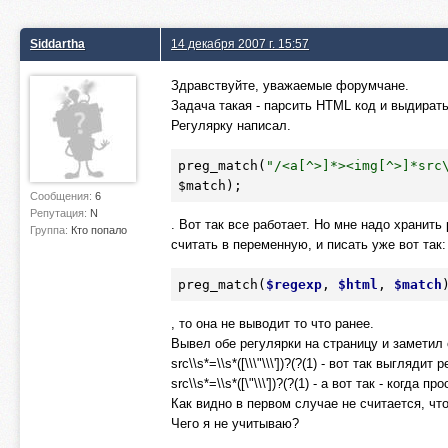
Siddartha
14 декабря 2007 г. 15:57
Здравствуйте, уважаемые форумчане.
Задача такая - парсить HTML код и выдирать
Регулярку написал.
preg_match(
"/<a[^>]
*>
<img[^>]
*src
$match
);
Сообщения:
6
Репутация:
N
. Вот так все работает. Но мне надо хранит
Группа:
Кто попало
считать в переменную, и писать уже вот так:
preg_match(
$regexp
, 
$html
, 
$match
, то она не выводит то что ранее.
Вывел обе регулярки на страницу и заметил 
src\\s*=\\s*([\\\"\\\'])?(?(1) - вот так выгляд
src\\s*=\\s*([\"\\\'])?(?(1) - а вот так - когда п
Как видно в первом случае не считается, что 
Чего я не учитываю?