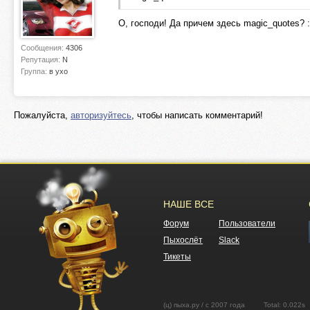
О, господи! Да причем здесь magic_quotes? :( 
Сообщения:
4306
Репутация:
N
Группа:
в ухо
Пожалуйста,
авторизуйтесь
, чтобы написать комментарий!
НАШЕ ВСЕ
Форум
Пользователи
Пыхослёт
Slack
Тикеты
(ц) пыха.ру / с 2007 года Total: 0.02