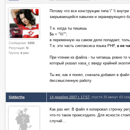
Потому что все конструкции типа \" \\ внутр
закрывающейся кавычки и экранирующего б
Т.е. когда ты пишешь
$a = "\\\"";
в переменную на самом деле попадает, тольк
Сообщения:
4306
Т.е. это часть синтаксиса языка PHP,
а не ч
Репутация:
N
Группа:
в ухо
При чтении из файла - ты читаешь ровно то 
который указал vasa_c ввиду крайней экзотич
Ты же, как я понял, сначала добавил в файл
бессмысленную работу.
Siddartha
14 декабря 2007 г. 17:57
, спустя 35 минут 43 се
Как раз нет. В файл я копировал строчку рег
что-то такое происходило. Для ясности стои
случай…