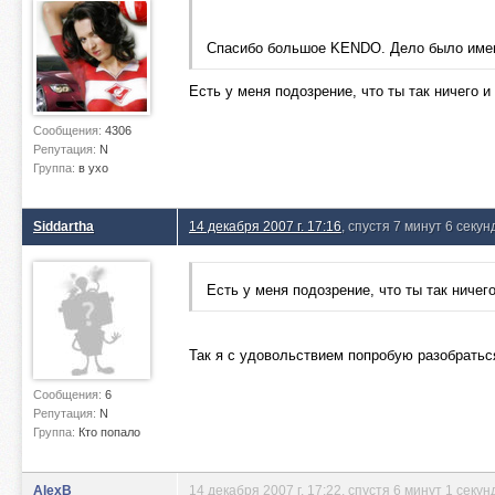
Спасибо большое KENDO. Дело было имен
Есть у меня подозрение, что ты так ничего 
Сообщения:
4306
Репутация:
N
Группа:
в ухо
Siddartha
14 декабря 2007 г. 17:16
, спустя 7 минут 6 секун
Есть у меня подозрение, что ты так ниче
Так я с удовольствием попробую разобраться
Сообщения:
6
Репутация:
N
Группа:
Кто попало
AlexB
14 декабря 2007 г. 17:22
, спустя 6 минут 1 секун