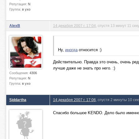
Репутация:
N
Группа:
в ухо
AlexB
14 декабря 2007 г. 17:04
, спустя 13 минут 11 сек
Ну,
иногда
относится :)
Действительно. Правда это очень, очень р
лучше даже не знать про него. :)
Сообщения:
4306
Репутация:
N
Группа:
в ухо
Siddartha
14 декабря 2007 г. 17:06
, спустя 2 минуты 10 се
Спасибо большое KENDO. Дело было именно