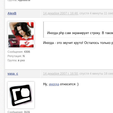
Группа:
Адекваты
AlexB
14 декабря 2007 г. 16:46
, спустя 4 минуты 11 се
Иногда php сам экранирует строку. В таком
Иногда - это звучит круто! Осталось только 
Сообщения:
4306
Репутация:
N
Группа:
в ухо
vasa_c
14 декабря 2007 г. 16:50
, спустя 4 минуты 18 се
Ну,
иногда
относится :)
Сообщения:
3131