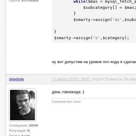
Группа:
Кто попало
while
(
$mas
 = mysql_fetch_
$subcategory
[] = 
$mas
;
        }

$smarty
->assign(
'sc'
,
$sub
$smarty
->assign(
'c'
,
$category
);
ну вот допустим на уровне пхп кода я сделаю
phpdude
17 марта 2010 г. 18:07
, спустя 23 минуты 59 сек
день говнокода :)
Сапожник без сапог
Сообщения:
26646
Репутация:
N
Группа:
в ухо