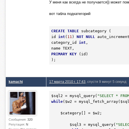
У меня как всегда не получается)) может по
вот табла подкатегорий
CREATE
TABLE
 subcategory (

id 
int
(
11
) 
NOT
NULL
 auto_increment
category_id 
int
,

PRIMARY
KEY
 (id)

);
kamachi
17 марта 2010 г. 17:43
, спустя 9 минут 5 секунд
$sql2
 = mysql_query(
"SELECT * FRO
while
(
$w2
 = mysql_fetch_array(
$sq
$category
[] = 
$w2
;  

Сообщения:
320
$sql3
 = mysql_query(
"SELE
Репутация:
N