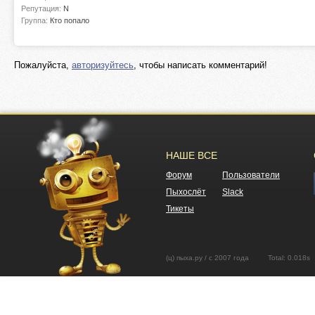
Репутация:
N
Группа:
Кто попало
Пожалуйста,
авторизуйтесь
, чтобы написать комментарий!
НАШЕ ВСЕ
Форум
Пользователи
Пыхослёт
Slack
Тикеты
(ц) пыха.ру / с 2007 года Total: 0.01