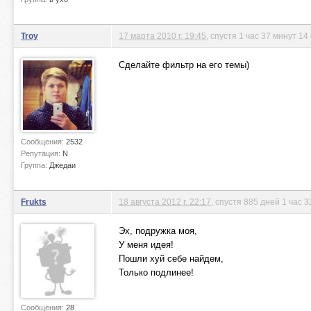
Troy
17 марта 2010 г. 19:45
, спустя 1 час 37 минут 14
Сделайте фильтр на его темы)
Сообщения:
2532
Репутация:
N
Группа:
Джедаи
Frukts
18 августа 2012 г. 22:17
, спустя 885 дней 1 час 
Эх, подружка моя,
У меня идея!
Пошли хуй себе найдем,
Только подлинее!
Сообщения:
28