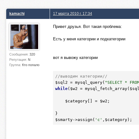
kamachi
17 марта 2010 г. 17:34
Привет друзья. Вот такая проблема:
Есть у меня категории и подкатегории
Сообщения:
320
вот я вывожу категории
Репутация:
N
Группа:
Кто попало
//выводим категории//
$sql2
 = mysql_query(
"SELECT * FRO
while
(
$w2
 = mysql_fetch_array(
$sq
$category
[] = 
$w2
;  

$smarty
->assign(
'c'
,
$category
);