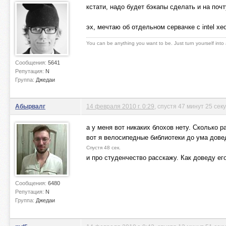
кстати, надо будет бэкапы сделать и на поч
эх, мечтаю об отдельном сервачке c intel xe
You can be anything you want to be. Just turn yourself into
Сообщения:
5641
Репутация:
N
Группа:
Джедаи
Абырвалг
14 февраля 2010 г. 0:29
, спустя 47 минут 25 сек
а у меня вот никаких блохов нету. Сколько р
вот я велосипедные библиотеки до ума дове
Спустя 48 сек.
и про студенчество расскажу. Как доведу ег
Сообщения:
6480
Репутация:
N
Группа:
Джедаи