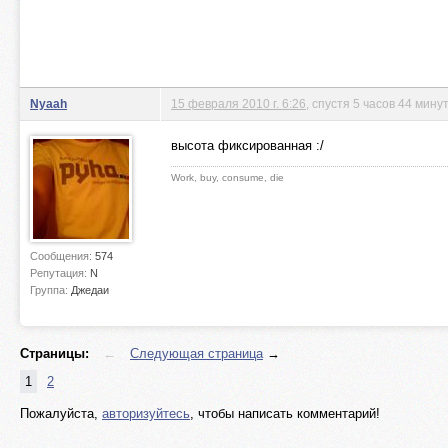
Nyaah
15 февраля 2010 г. 6:26
, спустя 5 часов 44 мину
высота фиксированная :/
Work, buy, consume, die
Сообщения:
574
Репутация:
N
Группа:
Джедаи
Страницы:
←
Следующая страница
→
1
2
Пожалуйста,
авторизуйтесь
, чтобы написать комментарий!