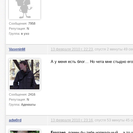
Сообщения:
7958
Репутация:
N
Группа:
в ухо
VaseninM
13 февраля 2010 г. 22:23
, спустя 2 минуты 49 се
А у меня есть блог… Но чета мне стыдно ег
Сообщения:
2416
Репутация:
N
Группа:
Адекваты
adw0rd
13 февраля 2010 г. 23:16
, спустя 53 минуты 45 
Frozzeg
, домен бы тебе нормальный… а то 