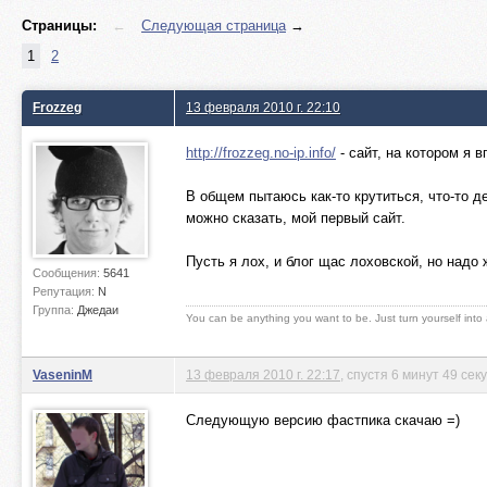
Страницы:
←
Следующая страница
→
1
2
Frozzeg
13 февраля 2010 г. 22:10
http://frozzeg.no-ip.info/
- сайт, на котором я 
В общем пытаюсь как-то крутиться, что-то де
можно сказать, мой первый сайт.
Пусть я лох, и блог щас лоховской, но надо 
Сообщения:
5641
Репутация:
N
Группа:
Джедаи
You can be anything you want to be. Just turn yourself into
VaseninM
13 февраля 2010 г. 22:17
, спустя 6 минут 49 сек
Следующую версию фастпика скачаю =)