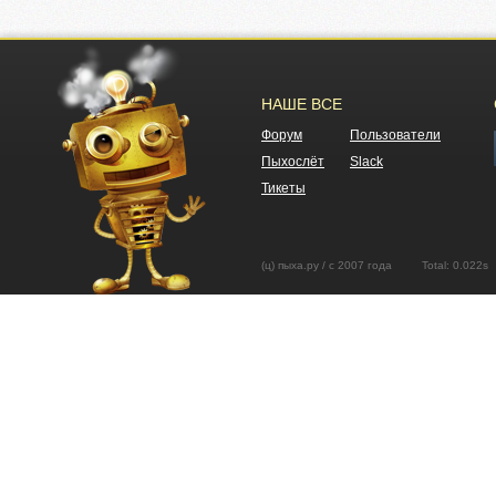
НАШЕ ВСЕ
Форум
Пользователи
Пыхослёт
Slack
Тикеты
(ц) пыха.ру / с 2007 года Total: 0.02