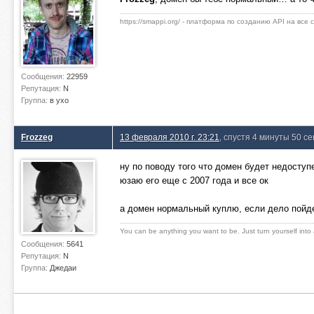
https://smappi.org/ - платформа по созданию API на все
Сообщения:
22959
Репутация:
N
Группа:
в ухо
Frozzeg
13 февраля 2010 г. 23:21
, спустя 4 минуты 50 се
ну по поводу того что домен будет недоступе
юзаю его еще с 2007 года и все ок
а домен нормальный куплю, если дело пойд
You can be anything you want to be. Just turn yourself into
Сообщения:
5641
Репутация:
N
Группа:
Джедаи