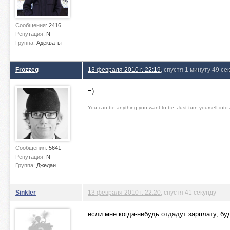
Сообщения:
2416
Репутация:
N
Группа:
Адекваты
Frozzeg
13 февраля 2010 г. 22:19
, спустя 1 минуту 49 се
=)
You can be anything you want to be. Just turn yourself into
Сообщения:
5641
Репутация:
N
Группа:
Джедаи
Sinkler
13 февраля 2010 г. 22:20
, спустя 41 секунду
если мне когда-нибудь отдадут зарплату, бу