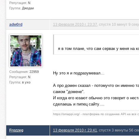
Репутация:
N
Группа:
Джедаи
adw0rd
13 февраля 2010 г. 23:37
, спустя 10 минут 9 сек
я в том плане, что сам сервак у меня на к
Сообщения:
22959
Ну это я и подразумевал…
Репутация:
N
Группа:
в ухо
А про домен сказал - потомучто он именно та
самом "домене".
И когда его юзают обычно это говорит о не
сделаешь и пипец сайту….
https://smappi.org/ - платформа по созданию API на все
Frozzeg
13 февраля 2010 г. 23:41
, спустя 3 минуты 56 се