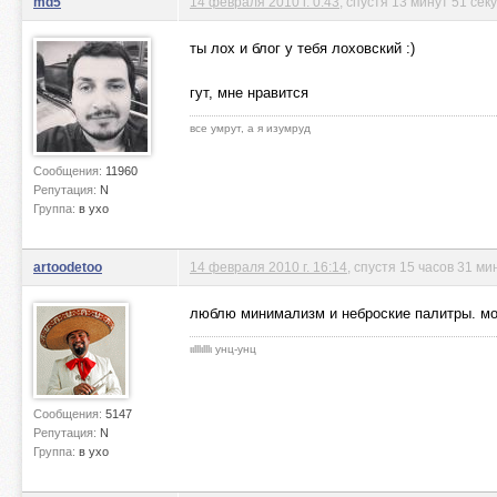
md5
14 февраля 2010 г. 0:43
, спустя 13 минут 51 сек
ты лох и блог у тебя лоховский :)
гут, мне нравится
все умрут, а я изумруд
Сообщения:
11960
Репутация:
N
Группа:
в ухо
artoodetoo
14 февраля 2010 г. 16:14
, спустя 15 часов 31 ми
люблю минимализм и неброские палитры. м
ιιlllιlllι унц-унц
Сообщения:
5147
Репутация:
N
Группа:
в ухо