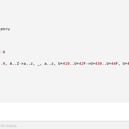
f-
8
.
.9
, A.
.Z
->a.
.z
, _, a.
.z
, U+
410.
.U
+
42
F->U+
430.
.U
+
44
F, U+
 45 секунд