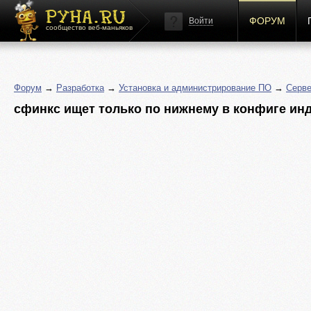
ФОРУМ
Войти
сообщество веб-маньяков
Форум
→
Разработка
→
Установка и администрирование ПО
→
Серве
сфинкс ищет только по нижнему в конфиге инде