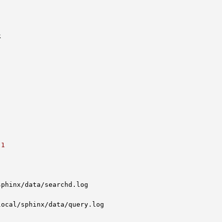
k
.1
/sphinx/data/searchd
.log
/local/sphinx/data/query
.log