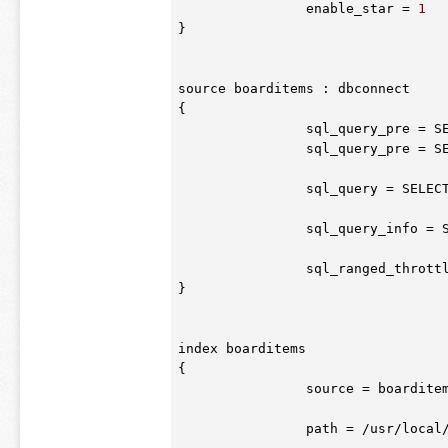
		enable_star = 
1
}

source boarditems : dbconnect

{

		sql_query_pre = SET NAMES utf8

		sql_query_pre = SET CHARACTER SET utf8

		sql_query = SELEC
		sql_query_info =
		sql_ranged_thrott
}

index boarditems

{

		source = boarditems

		path = /usr/local/sphinx/data
