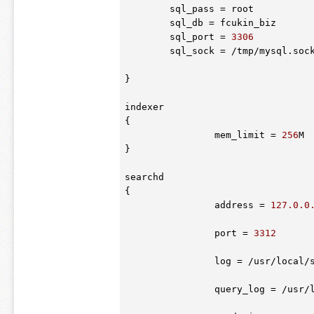
	sql_pass = root

	sql_db = fcukin_biz

	sql_port = 
3306
	sql_sock = /tmp/mysql
.soc
}

indexer

{

		mem_limit = 
256
M

}

searchd

{

		address = 
127.0
.0
		port = 
3312
		log = /usr/local
		query_log = /usr