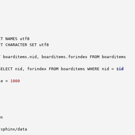
T boarditems
.nid
, boarditems
.forindex
 FROM boarditems

 SELECT nid, forindex FROM boarditems WHERE nid = $
id
le = 
1000