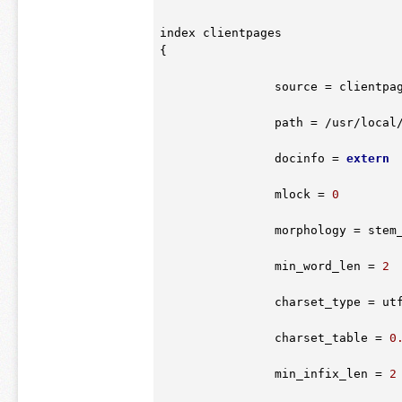
index clientpages

{

		source = clientpages

		path = /usr/local/sphinx/data

		docinfo = 
extern
		mlock = 
0
		morphology = stem_enru

		min_word_len = 
2
		charset_type = ut
		charset_table = 
0
		min_infix_len = 
2