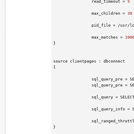
		read_timeout = 
5
		max_children = 
30
		pid_file = /usr/
		max_matches = 
100
}

source clientpages : dbconnect

{

		sql_query_pre = SET NAMES utf8

		sql_query_pre = SET CHARACTER SET utf8

		sql_query = SELEC
		sql_query_info =
		sql_ranged_thrott
}
