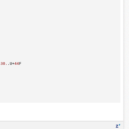
430.
.U
+
44
F
