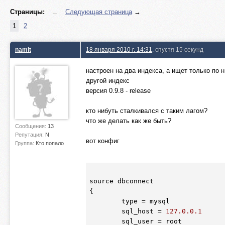
Страницы:
←
Следующая страница
→
1
2
namit
18 января 2010 г. 14:31
, спустя 15 секунд
настроен на два индекса, а ищет только по 
другой индекс
версия 0.9.8 - release
кто нибуть сталкивался с таким лагом?
что же делать как же быть?
Сообщения:
13
Репутация:
N
вот конфиг
Группа:
Кто попало
source dbconnect

{

	type = mysql

	sql_host = 
127.0
.0
.1
	sql_user = root
