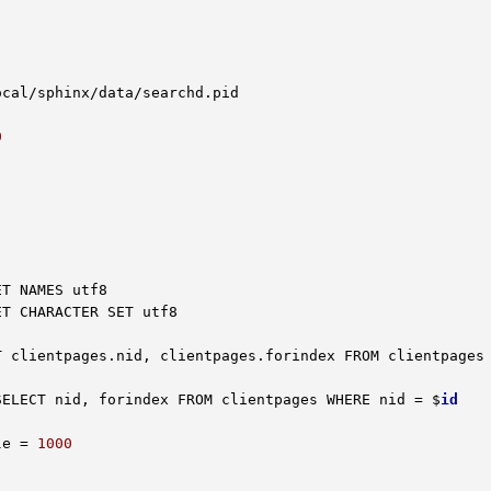
local/sphinx/data/searchd
.pid
0
T clientpages
.nid
, clientpages
.forindex
 FROM clientpages

 SELECT nid, forindex FROM clientpages WHERE nid = $
id
le = 
1000