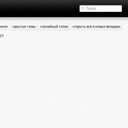
нное
скрытые темы
случайный топик
открыть всё в новых вкладках
f?