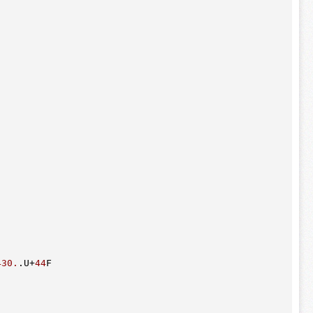
430.
.U
+
44
F
