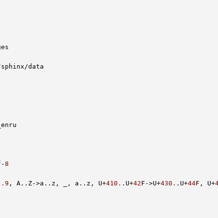
f-
8
.
.9
, A.
.Z
->a.
.z
, _, a.
.z
, U+
410.
.U
+
42
F->U+
430.
.U
+
44
F, U+