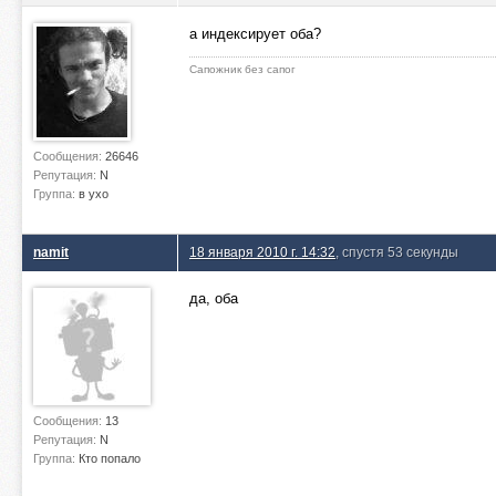
а индексирует оба?
Сапожник без сапог
Сообщения:
26646
Репутация:
N
Группа:
в ухо
namit
18 января 2010 г. 14:32
, спустя 53 секунды
да, оба
Сообщения:
13
Репутация:
N
Группа:
Кто попало