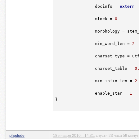
		docinfo = 
extern
		mlock = 
0
		morphology = stem_enru

		min_word_len = 
2
		charset_type = ut
		charset_table = 
0
		min_infix_len = 
2
		enable_star = 
1
}

phpdude
18 января 2010 г. 14:31
, спустя 23 часа 59 минут