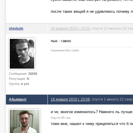
после таких вещей я не удивляюсь почему л
phpdude
16 января 2010 г. 23:54
, спустя 22 минуты 52 се
пых - гавно
Сапожник без сапог
Сообщения:
26646
Репутация:
N
Группа:
в ухо
Абырвалг
16 января 2010 г. 23:56
, спустя 1 минуту 22 сек
и че, многое изменилось? Намного ль лучше
Спустя 55 сек.
тоже мне, нашел к чему прицепиться что б п