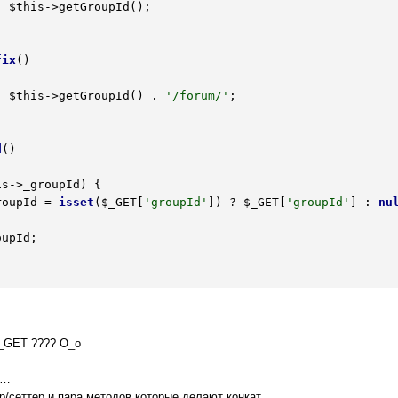
. 
$this
->getGroupId();

fix
()
. 
$this
->getGroupId() . 
'/forum/'
;

d
()
is
->_groupId) {

roupId = 
isset
(
$_GET
[
'groupId'
]) ? 
$_GET
[
'groupId'
] : 
nu
upId;

$_GET ???? O_o
а…
тер/сеттер и пара методов которые делают конкат….