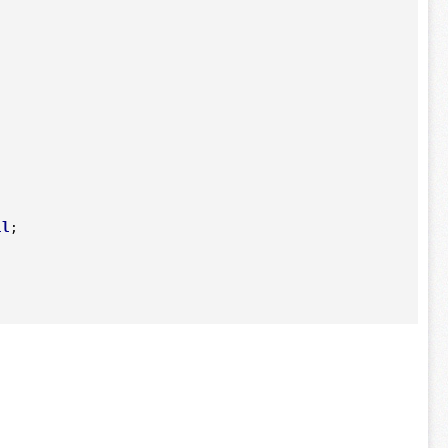
ll
;
