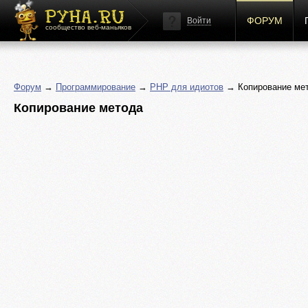
ФОРУМ
Войти
сообщество веб-маньяков
Форум
→
Программирование
→
PHP для идиотов
→ Копирование ме
Копирование метода