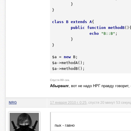
	}

}

class
B
extends
A
{
public
function
methodB
()
echo
"B::B"
;

	}

}

$a
 = 
new
$a
$a
->methodB();
Спустя 89 сек.
Абырвалг
, вот не надо НРГ правду говорит,
NRG
17 января 2010 г. 0:25
, спустя 20 минут 53 секу
пых - гавно