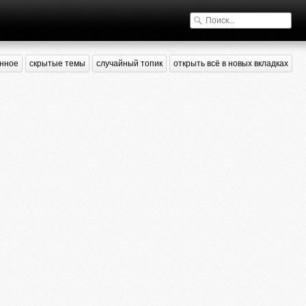
нное
скрытые темы
случайный топик
открыть всё в новых вкладках