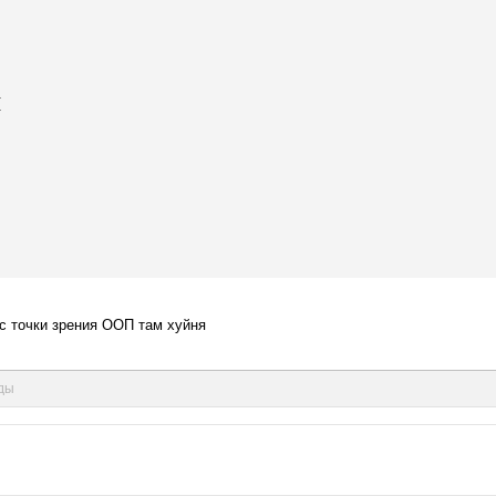
{
 с точки зрения ООП там хуйня
нды