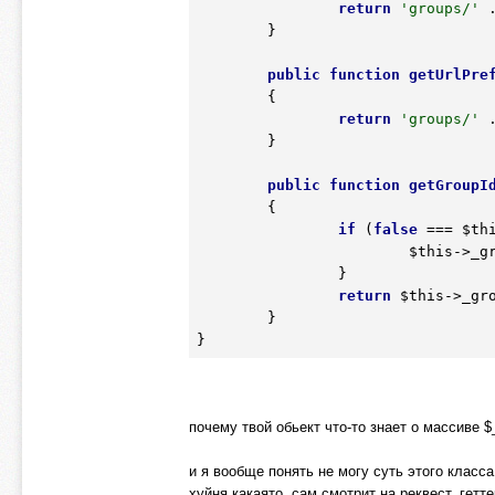
return
'groups/'
 
	}

public
function
getUrlPre
	{
return
'groups/'
 
	}

public
function
getGroupI
	{
if
 (
false
 === 
$th
$this
->_g
		}

return
$this
->_gro
	}

почему твой обьект что-то знает о массиве 
и я вообще понять не могу суть этого класс
хуйня какаято, сам смотрит на реквест, гет