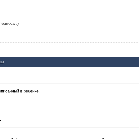
перлось :)
нды
еписанный в ребенке.
"