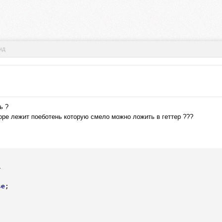
нд
ь ?
кторе лежит поеботень которую смело можно ложить в геттер ???
l
se
;

)