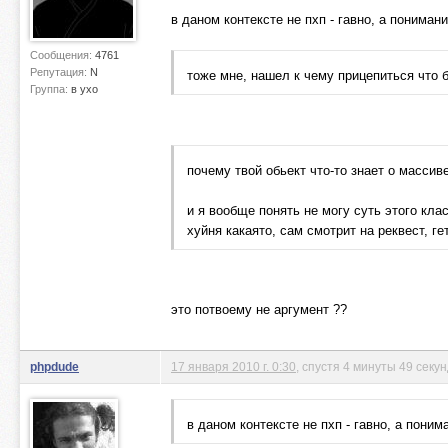
в даном контексте не пхп - гавно, а пониман
Сообщения:
4761
Репутация:
N
тоже мне, нашел к чему прицепиться что 
Группа:
в ухо
почему твой обьект что-то знает о масси
и я вообще понять не могу суть этого кл
хуйня какаято, сам смотрит на реквест, г
это потвоему не аргумент ??
phpdude
17 января 2010 г. 0:30
, спустя 4 минуты 49 секу
в даном контексте не пхп - гавно, а поним