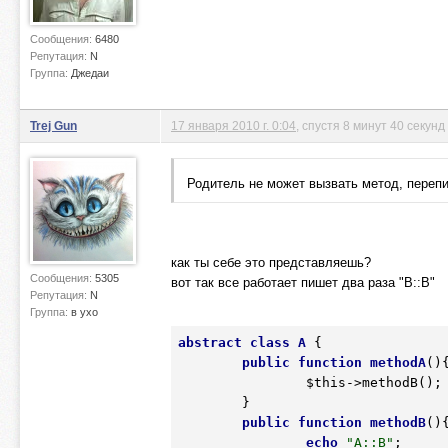
Сообщения:
6480
Репутация:
N
Группа:
Джедаи
Trej Gun
17 января 2010 г. 0:04
, спустя 8 минут 40 секунд
Родитель не может вызвать метод, перепи
как ты себе это представляешь?
Сообщения:
5305
вот так все работает пишет два раза "B::B"
Репутация:
N
Группа:
в ухо
abstract
class
A
 {
public
function
methodA
()
$this
->methodB();

	}

public
function
methodB
()
echo
"A::B"
;
