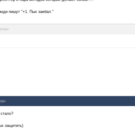
юди пишут "+1. Пых заебал."
кунды
унды
 стало?
ых защитить)