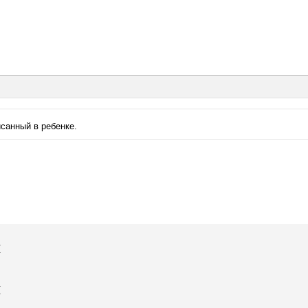
санный в ребенке.
{
{