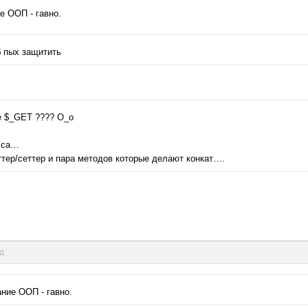
ие ООП - гавно.
б пых защитить
ве $_GET ???? O_o
асса…
еттер/сеттер и пара методов которые делают конкат….
нд
ание ООП - гавно.