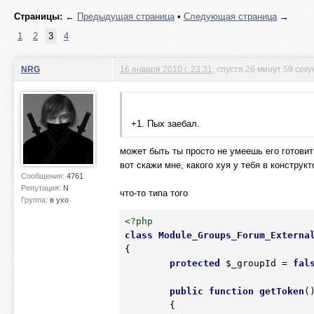
Страницы:
←
Предыдущая страница
•
Следующая страница
→
1
2
3
4
NRG
16 января 2010 г. 23:31
, спустя 26 минут 59 секу
+1. Пых заебал.
может быть ты просто не умеешь его готовит
вот скажи мне, какого хуя у тебя в констру
Сообщения:
4761
Репутация:
N
что-то типа того
Группа:
в ухо
<?php
class
Module_Groups_Forum_Externa
{
protected
$_groupId
 = 
fal
public
function
getToken
(
	{