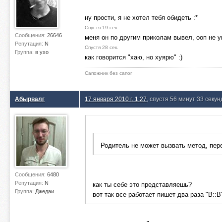
ну прости, я не хотел тебя обидеть :*
Спустя 19 сек.
Сообщения:
26646
меня он по другим приколам вывел, ооп не у
Репутация:
N
Спустя 28 сек.
Группа:
в ухо
как говорится "хаю, но хуярю" :)
Сапожник без сапог
Абырвалг
17 января 2010 г. 1:27
, спустя 56 минут 33 секу
Родитель не может вызвать метод, пер
Сообщения:
6480
Репутация:
N
как ты себе это представляешь?
Группа:
Джедаи
вот так все работает пишет два раза "B::B