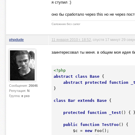
я ступил :)
оно бы сработало через this но не через пос
Сапожник без сапог
phpdude
11 января 2010 г. 18:52
, спустя 17 минут 29 секу
заинтересовал ты меня. в общем моя идея б
<?php
abstract
class
Base
 {
abstract
protected
function
_
Сообщения:
26646
}

Репутация:
N
Группа:
в ухо
class
Bar
extends
Base
 {
protected
function
_test
()
 {
 }
public
function
TestFoo
()
 {
$c
 = 
new
 Foo();
