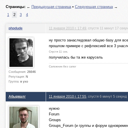
Страницы:
←
Предыдущая страница
•
Следующая страница
→
1
2
3
4
phpdude
11 января 2010 г. 17:49
, спустя 11 минут 17 секу
ну просто занаследовал общаю базу для всех
прошлом примере с рефлексией все 3 унасле
Спустя 11 сек.
получилась бы та же карусель
Сапожник без сапог
Сообщения:
26646
Репутация:
N
Группа:
в ухо
Абырвалг
11 января 2010 г. 17:55
, спустя 6 минут 5 секунд
нужно
Forum
Groups
Groups_Forum (и группы и форум одновреме