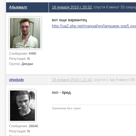
Абырвалг
16 января 2010 г. 20:32
, спустя 6 минут 35 секун
вот еще вариантец
http://ua2.php.net/manual/en/language.oop5.ov
Сообщения:
6480
Репутация:
N
Группа:
Джедаи
phpdude
16 января 2010 г. 21:42
, спустя 1 час 9 минут 58
пхп - бред.
Сапожник без сапог
Сообщения:
26646
Репутация:
N