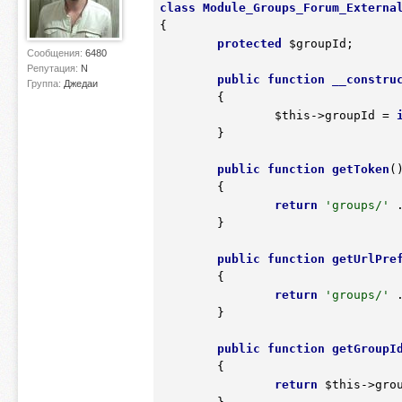
class
Module_Groups_Forum_Externa
{
protected
$groupId
;

Сообщения:
6480
Репутация:
N
public
function
__constru
Группа:
Джедаи
	{
$this
->groupId = 
	}

public
function
getToken
(
	{
return
'groups/'
 
	}

public
function
getUrlPre
	{
return
'groups/'
 
	}

public
function
getGroupI
	{
return
$this
->grou