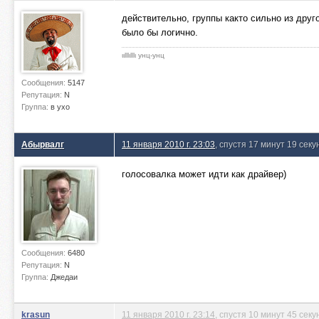
действительно, группы както сильно из друг
было бы логично.
ιιlllιlllι унц-унц
Сообщения:
5147
Репутация:
N
Группа:
в ухо
Абырвалг
11 января 2010 г. 23:03
, спустя 17 минут 19 секу
голосовалка может идти как драйвер)
Сообщения:
6480
Репутация:
N
Группа:
Джедаи
krasun
11 января 2010 г. 23:14
, спустя 10 минут 45 секу