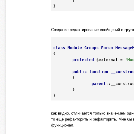
	}

Создание-редактирование сообщений в
груп
class
Module_Groups_Forum_Message
{
protected
$external
 = 
'Mo
public
function
__constru
	{
parent
::__construc
	}

как видно, отличается только значением од
то еще рефакторить и рефакторить. Мне бы 
функционал.