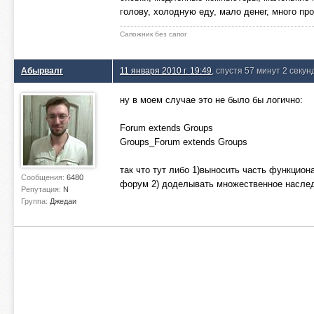
голову, холодную еду, мало денег, много про
Сапожник без сапог
Абырвалг
11 января 2010 г. 19:49
, спустя 57 минут 2 секу
ну в моем случае это не было бы логично:
Forum extends Groups
Groups_Forum extends Groups
так что тут либо 1)выносить часть функцио
Сообщения:
6480
форум 2) доделывать множественное наследо
Репутация:
N
Группа:
Джедаи