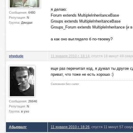
я делаю:
Сообщения:
6480
Forum extends MultipleInheritanceBase
Репутация:
N
Groups extends MultipleInheritanceBase
Группа:
Джедаи
Groups_Forum extends MultipleInheritance (и в
а как оно выглядело б по-твоему?
phpdude
11 января 2010 г. 18:14
, спустя 18 минут 49 секу
еще раз перечитал код, я думал ты другое с
приват, что тоже не есть хорошо :)
Сапожник без сапог
Сообщения:
26646
Репутация:
N
Группа:
в ухо
Абырвалг
11 января 2010 г. 18:26
, спустя 11 минут 57 секу