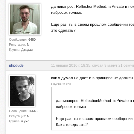
да нивапрос, ReflectionMethod::isPrivate в п
набросок только.
Еще раз: ты в своем прошлом сообщении говор
это сделать?
Сообщения:
6480
Репутация:
N
Группа:
Джедаи
phpdude
11 января 2010 г. 18:35
, спустя 9 минут 21 секун
как я думал не дает и в принципе не должен
Спустя 35 сек.
да нивапрос, ReflectionMethod::isPrivate в
набросок только.
Сообщения:
26646
Репутация:
N
Еще раз: ты в своем прошлом сообщении го
Группа:
в ухо
Как это сделать?