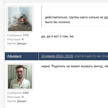
действительно, группы както сильно из д
было бы логично.
Сообщения:
1370
да, да я вот о том, же
Репутация:
N
Группа:
Джедаи
Абырвалг
16 января 2010 г. 20:26
, спустя 4 дня 21 час 11 
херня. Родитель не может вызвать метод, п
Сообщения:
6480
Репутация:
N
Группа:
Джедаи