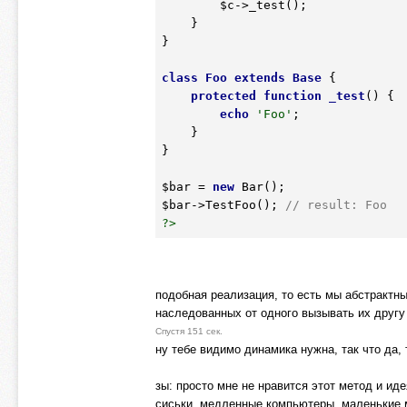
$c
->_test();

    }

}

class
Foo
extends
Base
 {
protected
function
_test
()
 {
echo
'Foo'
;

    }

}

$bar
 = 
new
$bar
->TestFoo(); 
// result: Foo
?>
подобная реализация, то есть мы абстрактн
наследованных от одного вызывать их другу
Спустя 151 сек.
ну тебе видимо динамика нужна, так что да, 
зы: просто мне не нравится этот метод и ид
сиськи, медленные компьютеры, маленькие м