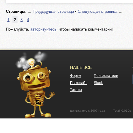
Страницы:
←
Предыдущая страница
•
Следующая страница
→
1
2
3
4
Пожалуйста,
авторизуйтесь
, чтобы написать комментарий!
НАШЕ ВСЕ
Форум
Пользователи
Пыхослёт
Slack
Тикеты
(ц) пыха.ру / с 2007 года Total: 0.01