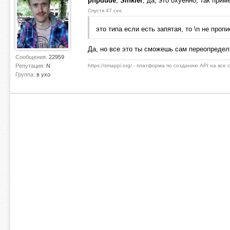
phpdude
,
Sinkler
, да, это охуенно, так при
Спустя 47 сек.
это типа если есть запятая, то \n не проп
Да, но все это ты сможешь сам переопредел
Сообщения:
22959
Репутация:
N
https://smappi.org/ - платформа по созданию API на все
Группа:
в ухо