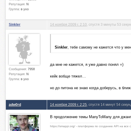
Репутация:
N
Группа:
в ухо
Sinkler
14 ноября 2009 г. 2:10
, спустя 3 минуты 53 секу
Sinkler
, тебе самому не кажется что у ме
да мне не кажется, я уже давно понял =)
Сообщения:
7958
Репутация:
N
кейк вобще тяжел…
Группа:
в ухо
но до питона не знаю когда доберусь, в бли
adw0rd
14 ноября 2009 г. 2:25
, спустя 14 минут 54 секу
В продолжение темы ManyToMany для джан
https://smappi.org/ - платформа по созданию API на все