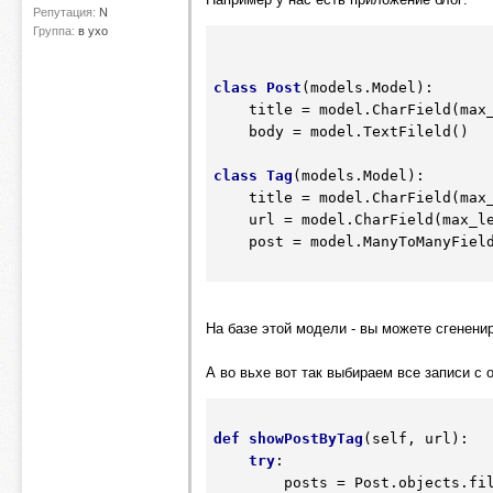
Репутация:
N
Группа:
в ухо
class
Post
(models.Model)
:
    title = model.CharField(max
    body = model.TextFileld()

class
Tag
(models.Model)
:
    title = model.CharField(max
    url = model.CharField(max_l
    post = model.ManyToManyField(Post)

На базе этой модели - вы можете сгенени
А во вьхе вот так выбираем все записи с
def
showPostByTag
(self, url)
:
try
:

        posts = Post.objects.filter(tag__url=url)
