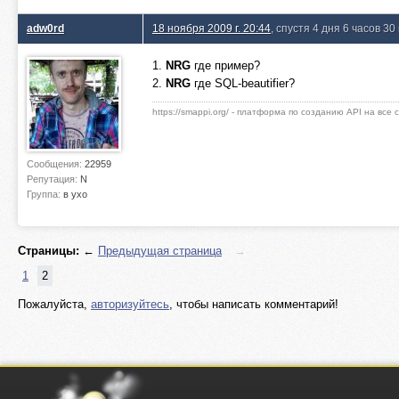
adw0rd
18 ноября 2009 г. 20:44
, спустя 4 дня 6 часов 30
1.
NRG
где пример?
2.
NRG
где SQL-beautifier?
https://smappi.org/ - платформа по созданию API на все
Сообщения:
22959
Репутация:
N
Группа:
в ухо
Страницы:
←
Предыдущая страница
→
1
2
Пожалуйста,
авторизуйтесь
, чтобы написать комментарий!