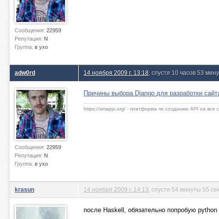
Сообщения:
22959
Репутация:
N
Группа:
в ухо
adw0rd
14 ноября 2009 г. 13:18
, спустя 10 часов 53 мин
Причины выбора Django для разработки сайт
https://smappi.org/ - платформа по созданию API на все
Сообщения:
22959
Репутация:
N
Группа:
в ухо
krasun
14 ноября 2009 г. 14:13
, спустя 54 минуты 55 се
после Haskell, обязательно попробую python