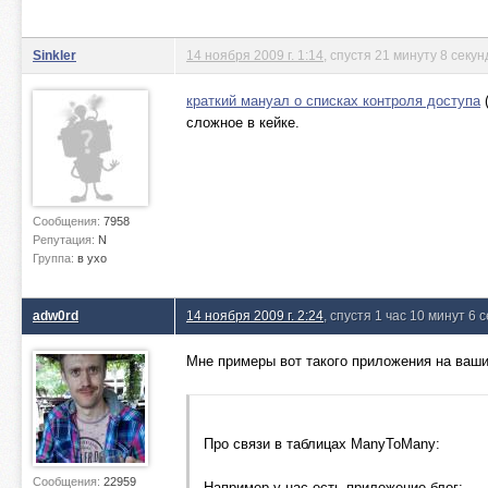
Sinkler
14 ноября 2009 г. 1:14
, спустя 21 минуту 8 секун
краткий мануал о списках контроля доступа
(
сложное в кейке.
Сообщения:
7958
Репутация:
N
Группа:
в ухо
adw0rd
14 ноября 2009 г. 2:24
, спустя 1 час 10 минут 6 
Мне примеры вот такого приложения на ваш
Про связи в таблицах ManyToMany:
Сообщения:
22959
Например у нас есть приложение блог: