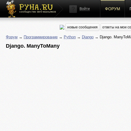
ФОРУМ
Войти
сообщество веб-маньяков
новые сообщения
ответы на мои 
Форум
→
Программирование
→
Python
→
Django
→ Django. ManyToM
Django. ManyToMany