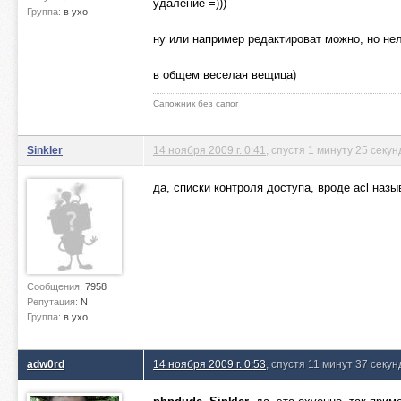
удаление =)))
Группа:
в ухо
ну или например редактироват можно, но нел
в общем веселая вещица)
Сапожник без сапог
Sinkler
14 ноября 2009 г. 0:41
, спустя 1 минуту 25 секун
да, списки контроля доступа, вроде acl наз
Сообщения:
7958
Репутация:
N
Группа:
в ухо
adw0rd
14 ноября 2009 г. 0:53
, спустя 11 минут 37 секун