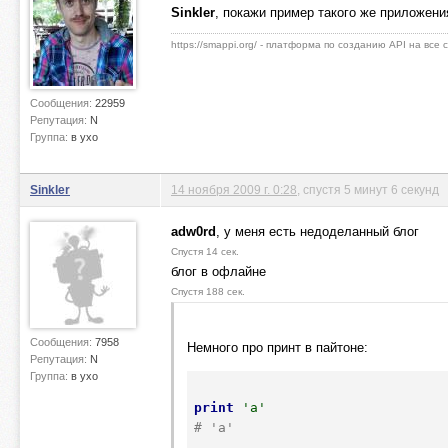
Sinkler
, покажи пример такого же приложен
https://smappi.org/ - платформа по созданию API на все
Сообщения:
22959
Репутация:
N
Группа:
в ухо
Sinkler
14 ноября 2009 г. 0:28
, спустя 5 минут 6 секунд
adw0rd
, у меня есть недоделанный блог
Спустя 14 сек.
блог в офлайне
Спустя 188 сек.
Сообщения:
7958
Немного про принт в пайтоне:
Репутация:
N
Группа:
в ухо
print
'a'
# 'a'