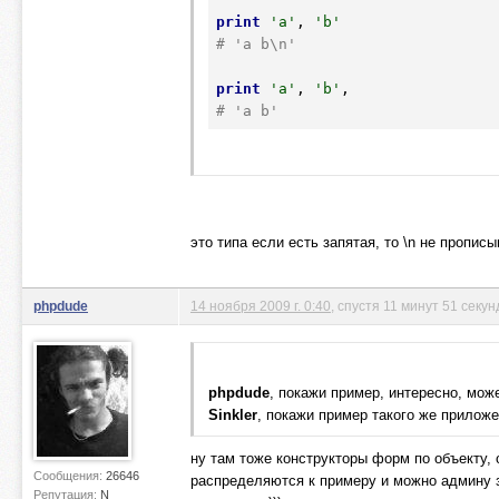
print
'a'
, 
'b'
# 'a b\n'
print
'a'
, 
'b'
# 'a b'
это типа если есть запятая, то \n не пропис
phpdude
14 ноября 2009 г. 0:40
, спустя 11 минут 51 секун
phpdude
, покажи пример, интересно, мож
Sinkler
, покажи пример такого же прилож
ну там тоже конструкторы форм по объекту,
Сообщения:
26646
распределяются к примеру и можно админу з
Репутация:
N