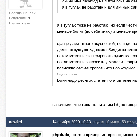
лично мне переход на питон пока не св
я в гуглах не работаю и для личных са
Сообщения:
7958
Репутация:
N
Группа:
в ухо
я в гуглах тоже не работаю, но если чест
меньше болит (по себе знаю) и меньше вр
django дарит много вкусностей, не надо п
далее структура БД сама сбилдится (може
потом можешь сгенерировать админку сраз
после можешь запросить у модели - форму
возможно отфильтровать что необходимо и
Спустя 83 сек.
Блин надо десяток статей по этой теме н
напомнило мне кейк, только там БД не генер
adw0rd
14 ноября 2009 г. 0:23
, спустя 10 минут 58 секун
phpdude
, покажи пример, интересно, может