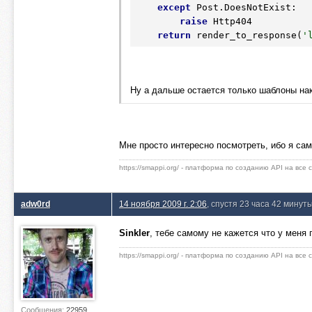
except
 Post.DoesNotExist:

raise
 Http404

return
 render_to_response(
'
Ну а дальше остается только шаблоны нак
Мне просто интересно посмотреть, ибо я са
https://smappi.org/ - платформа по созданию API на все
adw0rd
14 ноября 2009 г. 2:06
, спустя 23 часа 42 минут
Sinkler
, тебе самому не кажется что у меня
https://smappi.org/ - платформа по созданию API на все
Сообщения:
22959