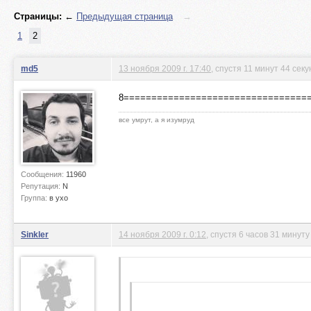
Страницы:
←
Предыдущая страница
→
1
2
md5
13 ноября 2009 г. 17:40
, спустя 11 минут 44 сек
8=================================
все умрут, а я изумруд
Сообщения:
11960
Репутация:
N
Группа:
в ухо
Sinkler
14 ноября 2009 г. 0:12
, спустя 6 часов 31 минуту