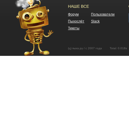
НАШЕ ВСЕ
Форум
Пользователи
Пыхослёт
Slack
Тикеты
(ц) пыха.ру / с 2007 года Total: 0.01