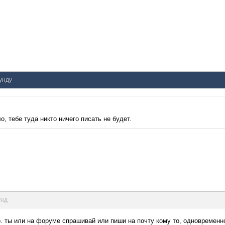
кунду
о, тебе туда никто ничего писать не будет.
унд
о. ты или на форуме спрашивай или пиши на почту кому то, одновременн