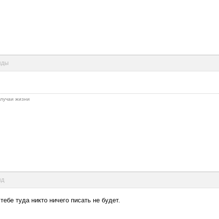
унды
 случаи жизни
нд
тебе туда никто ничего писать не будет.