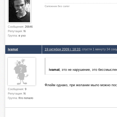
Сапожник без сапог
Сообщения:
26646
Репутация:
N
Группа:
в ухо
ivamat
19 октября 2009 г. 18:33
, спустя 1 минуту 34 се
ivamat
, это не нарушение, это бессмысле
Флейм однако, при желании мыло можно посм
Сообщения:
9
Репутация:
N
Группа:
Кто попало