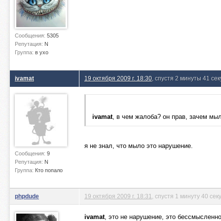
Сообщения:
5305
Репутация:
N
Группа:
в ухо
ivamat
19 октября 2009 г. 18:30
, спустя 2 минуты 41 се
ivamat
, в чем жалоба? он прав, зачем мыл
я не знал, что мыло это нарушение.
Сообщения:
9
Репутация:
N
Группа:
Кто попало
phpdude
19 октября 2009 г. 18:31
, спустя 1 минуту 40 сек
ivamat
, это не нарушение, это бессмысленн