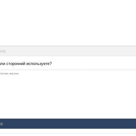
кунд
 или сторонний используете?
 случаи жизни
нд