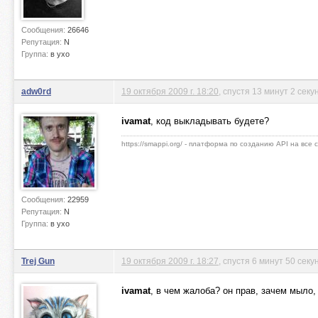
Сообщения:
26646
Репутация:
N
Группа:
в ухо
adw0rd
19 октября 2009 г. 18:20
, спустя 13 минут 2 сек
ivamat
, код выкладывать будете?
https://smappi.org/ - платформа по созданию API на все
Сообщения:
22959
Репутация:
N
Группа:
в ухо
Trej Gun
19 октября 2009 г. 18:27
, спустя 6 минут 50 секу
ivamat
, в чем жалоба? он прав, зачем мыло, 