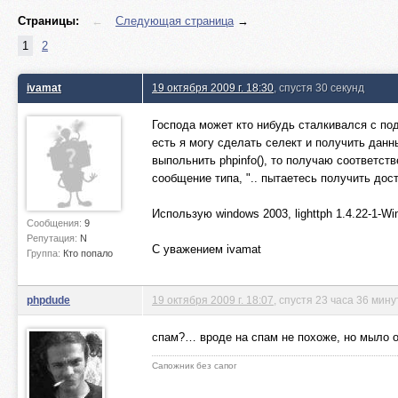
Страницы:
←
Следующая страница
→
1
2
ivamat
19 октября 2009 г. 18:30
, спустя 30 секунд
Господа может кто нибудь сталкивался с под
есть я могу сделать селект и получить данн
выпольнить phpinfo(), то получаю соответств
сообщение типа, ".. пытаетесь получить дост
Использую windows 2003, lighttph 1.4.22-1-Win
Сообщения:
9
Репутация:
N
С уважением ivamat
Группа:
Кто попало
phpdude
19 октября 2009 г. 18:07
, спустя 23 часа 36 мину
спам?… вроде на спам не похоже, но мыло о
Сапожник без сапог