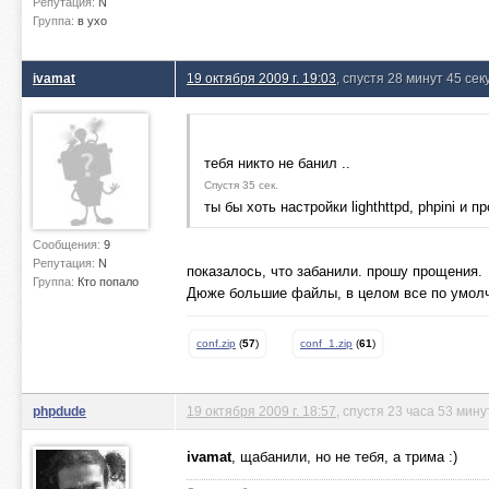
Репутация:
N
Группа:
в ухо
ivamat
19 октября 2009 г. 19:03
, спустя 28 минут 45 сек
тебя никто не банил ..
Спустя 35 сек.
ты бы хоть настройки lighthttpd, phpini и
Сообщения:
9
Репутация:
N
показалось, что забанили. прошу прощения.
Группа:
Кто попало
Дюже большие файлы, в целом все по умолча
conf.zip
(
57
)
conf_1.zip
(
61
)
phpdude
19 октября 2009 г. 18:57
, спустя 23 часа 53 мин
ivamat
, щабанили, но не тебя, а трима :)