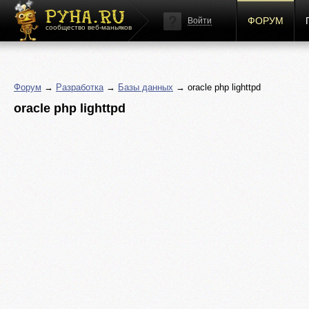
ФОРУМ
Войти
сообщество веб-маньяков
Форум
→
Разработка
→
Базы данных
→ oracle php lighttpd
oracle php lighttpd