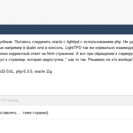
обным. Пытаюсь соединить oracle с lighttpd с использованием php. Не уд
ые например в файл или в консоль. LightTPD так же нормально взаимоде
енно корректный ответ на html страничке. А вот при обращении к серверу 
уп к странице, которая недоступна.." как то так. Решаемо ли это вообще
32-SSL, php-5.3.0, oracle 11g
т 57 секунд
ставлять … тоже странно)