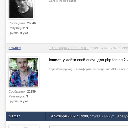
Сапожник без сапог
Сообщения:
26646
Репутация:
N
Группа:
в ухо
adw0rd
19 октября 2009 г. 19:01
, спустя 4 минуты 39 се
ivamat
, у лайти свой спаун для php-fastcgi?
https://smappi.org/ - платформа по созданию API на все
Сообщения:
22959
Репутация:
N
Группа:
в ухо
ivamat
19 октября 2009 г. 19:09
, спустя 7 минут 18 секу