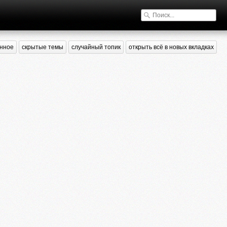
нное
скрытые темы
случайный топик
открыть всё в новых вкладках