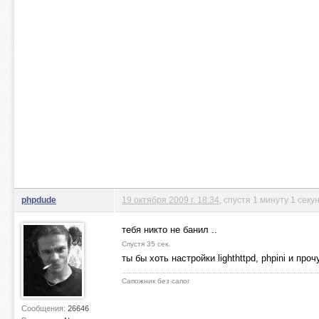
phpdude
19 октября 2009 г. 18:34
, спустя 1 минуту 1 секу
тебя никто не банил ..
Спустя 35 сек.
ты бы хоть настройки lighthttpd, phpini и пр
Сапожник без сапог
Сообщения:
26646