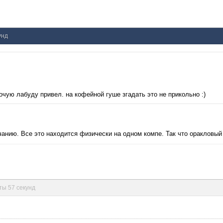
унд
 прочую лабуду привел. на кофейной гуше згадать это не прикольно :)
нию. Все это находится физически на одном компе. Так что оракловый
уты 57 секунд