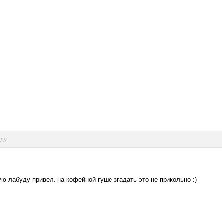
нду
очую лабуду привел. на кофейной гуше згадать это не прикольно :)