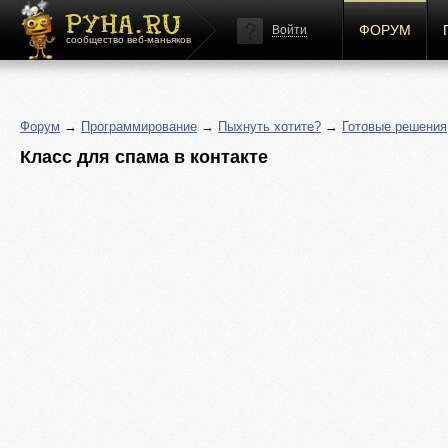
ФОРУМ
Войти
сообщество веб-маньяков
Форум
→
Программирование
→
Пыхнуть хотите?
→
Готовые решения
Класс для спама в контакте