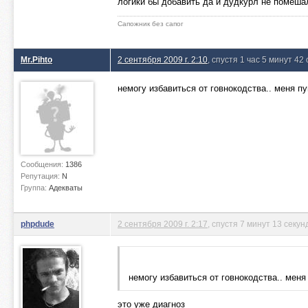
логики бы добавить да и дудкурл не помешал
Сапожник без сапог
Mr.Pihto
2 сентября 2009 г. 2:10
, спустя 1 час 5 минут 42
немогу избавиться от говнокодства.. меня пуг
Сообщения:
1386
Репутация:
N
Группа:
Адекваты
phpdude
2 сентября 2009 г. 2:17
, спустя 7 минут 13 секун
немогу избавиться от говнокодства.. меня 
это уже диагноз