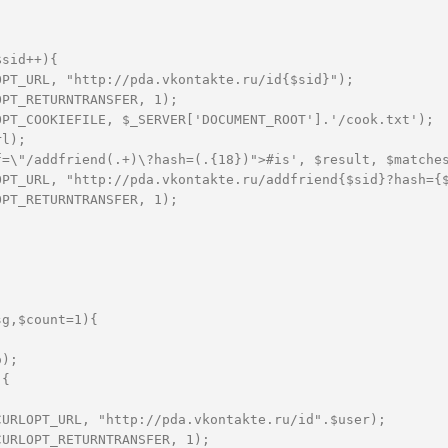
$sid++){  
OPT_URL, "http://pda.vkontakte.ru/id{$sid}");    
OPT_RETURNTRANSFER, 1);  
OPT_COOKIEFILE, $_SERVER['DOCUMENT_ROOT'].'/cook.txt'); 
rl);  
f=\"/addfriend(.+)\?hash=(.{18})">#is', $result, $matche
OPT_URL, "http://pda.vkontakte.ru/addfriend{$sid}?hash={
OPT_RETURNTRANSFER, 1);  
sg,$count=1){  
o);  
){  
;  
CURLOPT_URL, "http://pda.vkontakte.ru/id".$user);    
CURLOPT_RETURNTRANSFER, 1);  