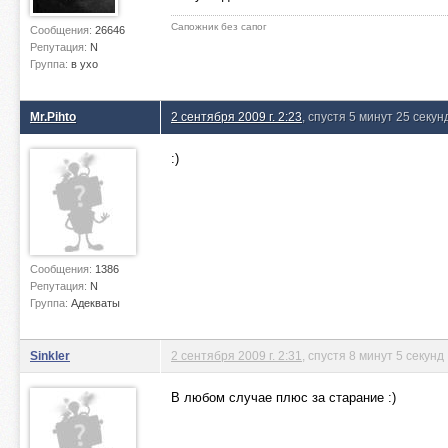
Сапожник без сапог
Сообщения:
26646
Репутация:
N
Группа:
в ухо
Mr.Pihto
2 сентября 2009 г. 2:23
, спустя 5 минут 25 секун
:)
Сообщения:
1386
Репутация:
N
Группа:
Адекваты
Sinkler
2 сентября 2009 г. 2:31
, спустя 8 минут 5 секунд
В любом случае плюс за старание :)