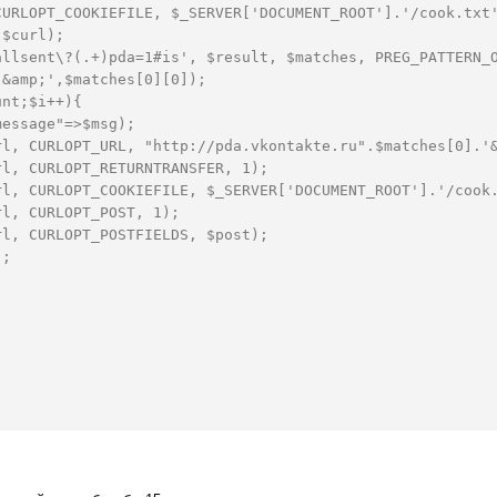
CURLOPT_COOKIEFILE, $_SERVER['DOCUMENT_ROOT'].'/cook.txt
($curl);  
allsent\?(.+)pda=1#is', $result, $matches, PREG_PATTERN_
'&amp;',$matches[0][0]);  
unt;$i++){  
message"=>$msg);  
rl, CURLOPT_URL, "http://pda.vkontakte.ru".$matches[0].'
rl, CURLOPT_RETURNTRANSFER, 1);  
rl, CURLOPT_COOKIEFILE, $_SERVER['DOCUMENT_ROOT'].'/cook
rl, CURLOPT_POST, 1);  
rl, CURLOPT_POSTFIELDS, $post);  
);  