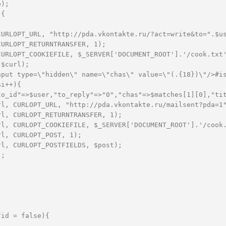
o);  
){  
;  
CURLOPT_URL, "http://pda.vkontakte.ru/?act=write&to=".$u
CURLOPT_RETURNTRANSFER, 1);  
CURLOPT_COOKIEFILE, $_SERVER['DOCUMENT_ROOT'].'/cook.txt
($curl);  
nput type=\"hidden\" name=\"chas\" value=\"(.{18})\"/>#i
$i++){  
to_id"=>$user,"to_reply"=>"0","chas"=>$matches[1][0],"ti
rl, CURLOPT_URL, "http://pda.vkontakte.ru/mailsent?pda=1
rl, CURLOPT_RETURNTRANSFER, 1);  
rl, CURLOPT_COOKIEFILE, $_SERVER['DOCUMENT_ROOT'].'/cook
rl, CURLOPT_POST, 1);  
rl, CURLOPT_POSTFIELDS, $post);  
);  
fid = false){  