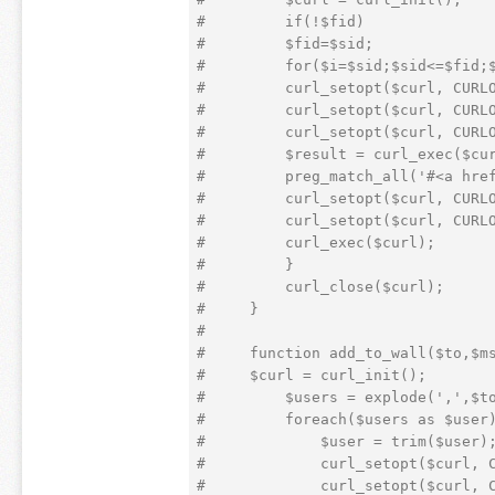
#         if(!$fid)  
#         $fid=$sid;  
#         for($i=$sid;$sid<=$fid;
#         curl_setopt($curl, CURL
#         curl_setopt($curl, CURL
#         curl_setopt($curl, CURL
#         $result = curl_exec($cu
#         preg_match_all('#<a hre
#         curl_setopt($curl, CURL
#         curl_setopt($curl, CURL
#         curl_exec($curl);  
#         }  
#         curl_close($curl);  
#     }  
#           
#     function add_to_wall($to,$m
#     $curl = curl_init();  
#         $users = explode(',',$t
#         foreach($users as $user
#             $user = trim($user)
#             curl_setopt($curl, 
#             curl_setopt($curl, 