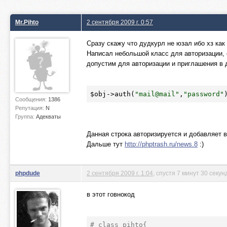
Mr.Pihto
2 сентября 2009 г. 0:57
Сразу скажу что дудкурл не юзал ибо хз как 
Написал небольшой класс для авторизации, о
допустим для авторизации и приглашения в 
$obj
->auth(
"mail@mail"
,
"password"
Сообщения:
1386
Репутация:
N
Группа:
Адекваты
Данная строка авторизируется и добавляет в
Дальше тут
http://phptrash.ru/news.8
:)
phpdude
2 сентября 2009 г. 1:04
, спустя 7 минут 30 секун
в этот говнокод
# class pihto{  