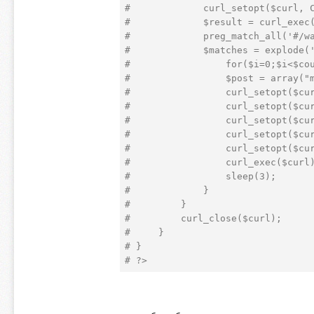
#             curl_setopt($curl, 
#             $result = curl_exec
#             preg_match_all('#/w
#             $matches = explode(
#                 for($i=0;$i<$co
#                 $post = array("
#                 curl_setopt($cu
#                 curl_setopt($cu
#                 curl_setopt($cu
#                 curl_setopt($cu
#                 curl_setopt($cu
#                 curl_exec($curl
#                 sleep(3);  
#             }  
#         }  
#         curl_close($curl);  
#     }  
# }  
# ?>  