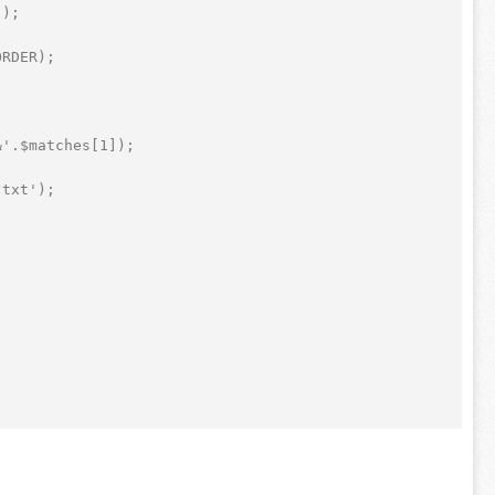
');  
ORDER);  
&'.$matches[1]);    
.txt');  