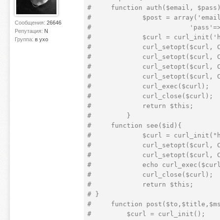
#     function auth($email, $pass
#             $post = array('emai
Сообщения:
26646
#                         'pass'=
Репутация:
N
#             $curl = curl_init('
Группа:
в ухо
#             curl_setopt($curl, 
#             curl_setopt($curl, 
#             curl_setopt($curl, 
#             curl_setopt($curl, 
#             curl_exec($curl);  
#             curl_close($curl); 
#             return $this;  
#         }  
#     function see($id){  
#             $curl = curl_init("
#             curl_setopt($curl, 
#             curl_setopt($curl, 
#             echo curl_exec($cur
#             curl_close($curl); 
#             return $this;  
# }             
#     function post($to,$title,$m
#         $curl = curl_init();  