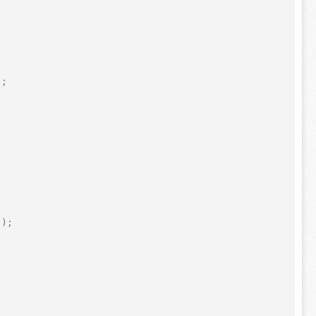
  
);  
');  