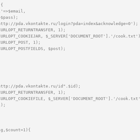
){  
l'=>$email,  
>$pass);  
http://pda.vkontakte.ru/login?pda=index&acknowledge=0');
CURLOPT_RETURNTRANSFER, 1);  
CURLOPT_COOKIEJAR, $_SERVER['DOCUMENT_ROOT'].'/cook.txt'
CURLOPT_POST, 1);  
CURLOPT_POSTFIELDS, $post);  
 
http://pda.vkontakte.ru/id".$id);  
CURLOPT_RETURNTRANSFER, 1);  
CURLOPT_COOKIEFILE, $_SERVER['DOCUMENT_ROOT'].'/cook.txt
l);  
 
sg,$count=1){  