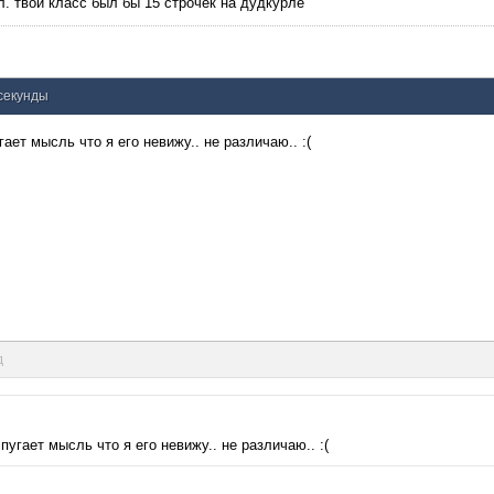
. твой класс был бы 15 строчек на дудкурле
 секунды
ает мысль что я его невижу.. не различаю.. :(
д
пугает мысль что я его невижу.. не различаю.. :(