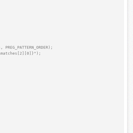
 
s, PREG_PATTERN_ORDER);  
$matches[2][0]}");    