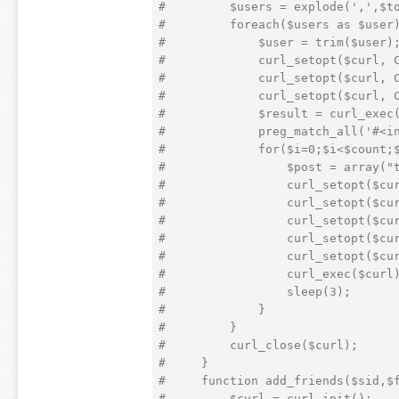
#         $users = explode(',',$t
#         foreach($users as $user
#             $user = trim($user)
#             curl_setopt($curl, 
#             curl_setopt($curl, 
#             curl_setopt($curl, 
#             $result = curl_exec
#             preg_match_all('#<i
#             for($i=0;$i<$count;
#                 $post = array("
#                 curl_setopt($cu
#                 curl_setopt($cu
#                 curl_setopt($cu
#                 curl_setopt($cu
#                 curl_setopt($cu
#                 curl_exec($curl
#                 sleep(3);  
#             }  
#         }  
#         curl_close($curl);  
#     }  
#     function add_friends($sid,$
#         $curl = curl_init();  