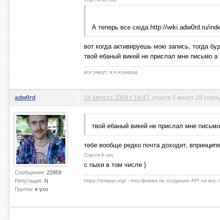
А теперь все сюда http://wiki.adw0rd.ru/in
вот когда активируешь мою запись, тогда бу
твой ебаный викей не прислал мне письмо а 
все умрут, а я изумруд
adw0rd
24 августа 2009 г. 19:47
, спустя 5 минут 29 секун
твой ебаный викей не прислал мне письмо 
тебе вообще редко почта доходит, впринципе
Спустя 9 сек.
с пыхи в том числе )
Сообщения:
22959
Репутация:
N
https://smappi.org/ - платформа по созданию API на все
Группа:
в ухо