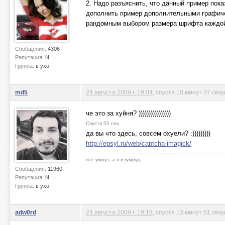
2. Надо разъяснить, что данный пример пок
дополнить пример дополнительными графиче
рандомным выбором размера шрифта каждой
Сообщения:
4306
Репутация:
N
Группа:
в ухо
md5
24 августа 2009 г. 19:04
, спустя 10 минут 37 сек
че это за хуйня? ))))))))))))))))
Спустя 55 сек.
да вы что здесь, совсем охуели? :)))))))))
http://epsyl.ru/web/captcha-imagick/
все умрут, а я изумруд
Сообщения:
11960
Репутация:
N
Группа:
в ухо
adw0rd
24 августа 2009 г. 19:18
, спустя 13 минут 51 сек