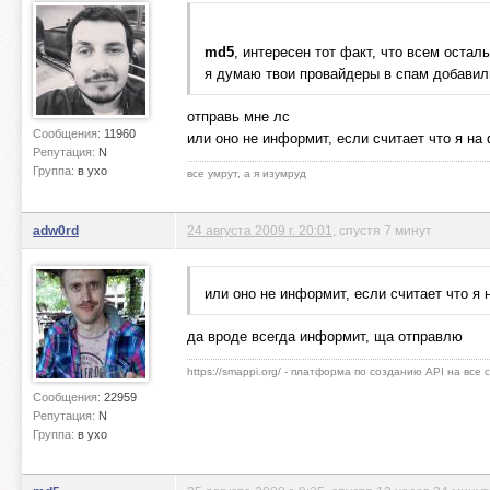
md5
, интересен тот факт, что всем остал
я думаю твои провайдеры в спам добавил
отправь мне лс
Сообщения:
11960
или оно не информит, если считает что я н
Репутация:
N
Группа:
в ухо
все умрут, а я изумруд
adw0rd
24 августа 2009 г. 20:01
, спустя 7 минут
или оно не информит, если считает что я
да вроде всегда информит, ща отправлю
https://smappi.org/ - платформа по созданию API на все
Сообщения:
22959
Репутация:
N
Группа:
в ухо