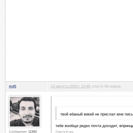
md5
24 августа 2009 г. 19:48
, спустя 48 секунд
твой ебаный викей не прислал мне пись
тебе вообще редко почта доходит, впринци
Сообщения:
11960
Спустя 9 сек.