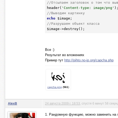
//Отсылаем заголовок о том что вы
header(
'Content-type: image/png'
//Выводим картинку
echo
$image
//Разрушаем объект класса
$image
Все :)
Результат во вложениях
Пример тут
http://pihto.no-ip.org/capcha.php
capcha.png
(
561
)
AlexB
24 августа 2009 г. 18:53
, спустя 6 минут 58 секун
1. Рандомную функцию, можно заменить на s