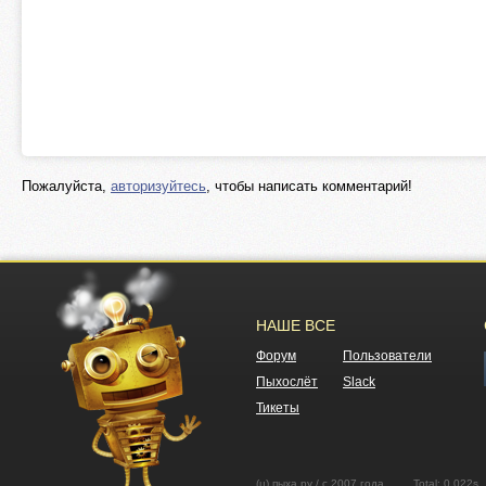
Пожалуйста,
авторизуйтесь
, чтобы написать комментарий!
НАШЕ ВСЕ
Форум
Пользователи
Пыхослёт
Slack
Тикеты
(ц) пыха.ру / с 2007 года Total: 0.02