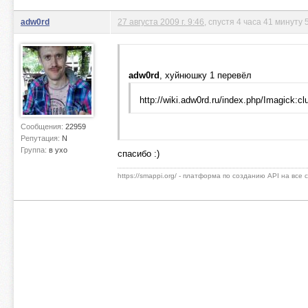
adw0rd
27 августа 2009 г. 9:46
, спустя 4 часа 41 минуту 
adw0rd
, хуйнюшку 1 перевёл
http://wiki.adw0rd.ru/index.php/Imagick:c
Сообщения:
22959
Репутация:
N
Группа:
в ухо
спасибо :)
https://smappi.org/ - платформа по созданию API на все