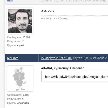
md5
25 августа 2009 г. 9:35
, спустя 13 часов 34 мину
ага, есть
все умрут, а я изумруд
Сообщения:
11960
Репутация:
N
Группа:
в ухо
Mr.Pihto
27 августа 2009 г. 5:04
, спустя 1 день 19 часов 2
adw0rd
, хуйнюшку 1 перевёл
http://wiki.adw0rd.ru/index.php/Imagick:clut
Сообщения:
1386
Репутация:
N
Группа:
Адекваты