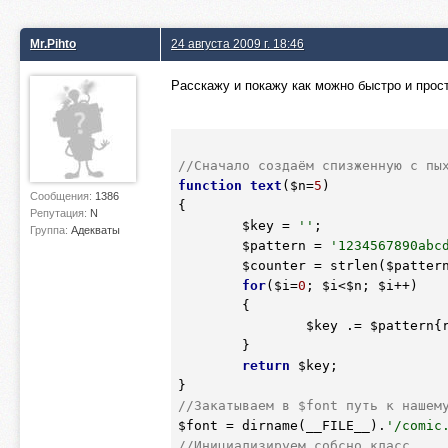
Mr.Pihto
24 августа 2009 г. 18:46
Расскажу и покажу как можно быстро и прос
//Сначало создаём спизженную с пы
function
text
(
$n
=
5
)
Сообщения:
1386
{
Репутация:
N
$key
 = 
''
;

Группа:
Адекваты
$pattern
 = 
'1234567890abc
$counter
 = strlen(
$patter
for
(
$i
=
0
; 
$i
<
$n
; 
$i
++)

	{

$key
 .= 
$pattern
{
	}

return
$key
;

//Закатываем в $font путь к нашем
$font
 = dirname(__FILE__).
'/comic
//Инициализируем собсно класс