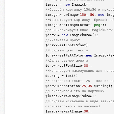
$image
 = 
new
//Создаём картинку 150х50 и прида
$image
->newImage(
150
, 
50
, 
new
 Ima
//Форматируем картинку. Придаём е
$image
->setImageFormat(
'png'
//Инициализируем клас ImagickDraw
$draw
 = 
new
//Указываем шрифт
$draw
->setFont(
$font
//Придаём цвет тексту
$draw
->setFillColor(
new
 ImagickPi
//Далее размер шрифта
$draw
->setFontSize(
38
//Используем пыхофункцию для гене
$string
//Состовляем текст. 25 - кол-во п
$draw
->annotation(
25
,
35
,
$string
//Накладываем его на картинку
$image
->drawImage(
$draw
//Придаём искажение в виде завихре
отрицателльно - по часовой)
$image
->swirlImage(
30