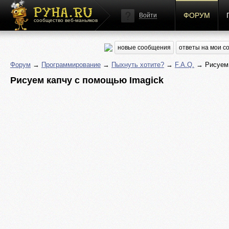
ФОРУМ
Войти
сообщество веб-маньяков
новые сообщения
ответы на мои 
Форум
→
Программирование
→
Пыхнуть хотите?
→
F.A.Q.
→ Рисуем 
Рисуем капчу с помощью Imagick