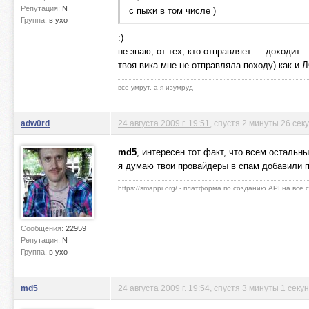
Репутация:
N
с пыхи в том числе )
Группа:
в ухо
:)
не знаю, от тех, кто отправляет — доходит
твоя вика мне не отправляла походу) как и Л
все умрут, а я изумруд
adw0rd
24 августа 2009 г. 19:51
, спустя 2 минуты 26 сек
md5
, интересен тот факт, что всем остальны
я думаю твои провайдеры в спам добавили 
https://smappi.org/ - платформа по созданию API на все
Сообщения:
22959
Репутация:
N
Группа:
в ухо
md5
24 августа 2009 г. 19:54
, спустя 3 минуты 1 секу