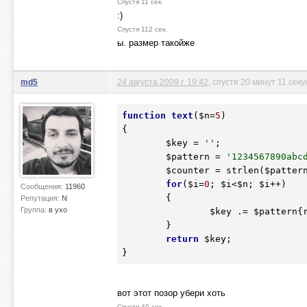
Спустя 11 сек.
:)
Спустя 112 сек.
ы. размер такойже
md5
24 августа 2009 г. 19:42
, спустя 20 минут 11 секу
function
text
(
$n
=
5
)
{
$key
 = 
''
;

$pattern
 = 
'1234567890abc
$counter
 = strlen(
$patter
for
(
$i
=
0
; 
$i
<
$n
; 
$i
++)

Сообщения:
11960
        {

Репутация:
N
Группа:
в ухо
$key
 .= 
$pattern
{
        }

return
$key
;

}
вот этот позор убери хоть
Спустя 40 сек.