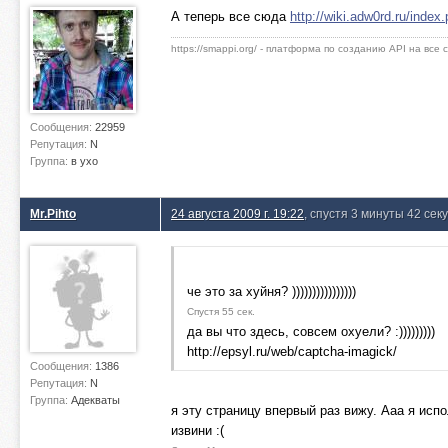
А теперь все сюда
http://wiki.adw0rd.ru/index
https://smappi.org/ - платформа по созданию API на все
Сообщения:
22959
Репутация:
N
Группа:
в ухо
Mr.Pihto
24 августа 2009 г. 19:22
, спустя 3 минуты 42 сек
че это за хуйня? ))))))))))))))))
Спустя 55 сек.
да вы что здесь, совсем охуели? :)))))))))
http://epsyl.ru/web/captcha-imagick/
Сообщения:
1386
Репутация:
N
Группа:
Адекваты
я эту страницу впервый раз вижу. Ааа я исп
извини :(