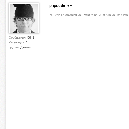
phpdude
, ++
You can be anything you want to be. Just turn yourself into
Сообщения:
5641
Репутация:
N
Группа:
Джедаи