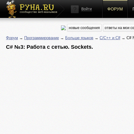
ФОРУМ
Войти
сообщество веб-маньяков
новые сообщения
ответы на мои 
Форум
→
Программирование
→
Больше языков
→
C/C++ и C#
→ C# №
C# №3: Работа с сетью. Sockets.