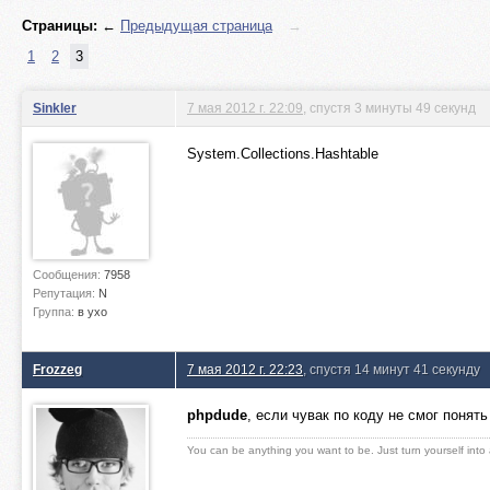
Страницы:
←
Предыдущая страница
→
1
2
3
Sinkler
7 мая 2012 г. 22:09
, спустя 3 минуты 49 секунд
System.Collections.Hashtable
Сообщения:
7958
Репутация:
N
Группа:
в ухо
Frozzeg
7 мая 2012 г. 22:23
, спустя 14 минут 41 секунду
phpdude
, если чувак по коду не смог понять
You can be anything you want to be. Just turn yourself into