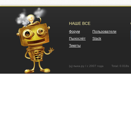
НАШЕ ВСЕ
Форум
Пользователи
Пыхослёт
Slack
Тикеты
(ц) пыха.ру / с 2007 года Total: 0.01