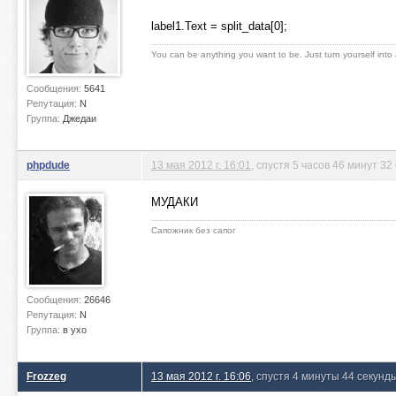
label1.Text = split_data[0];
You can be anything you want to be. Just turn yourself into
Сообщения:
5641
Репутация:
N
Группа:
Джедаи
phpdude
13 мая 2012 г. 16:01
, спустя 5 часов 46 минут 32
МУДАКИ
Сапожник без сапог
Сообщения:
26646
Репутация:
N
Группа:
в ухо
Frozzeg
13 мая 2012 г. 16:06
, спустя 4 минуты 44 секунд