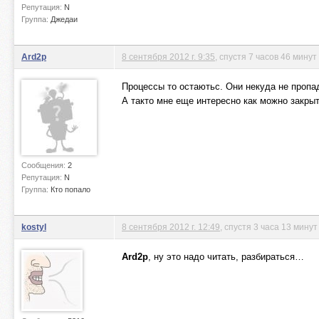
Репутация:
N
Группа:
Джедаи
Ard2p
8 сентября 2012 г. 9:35
, спустя 7 часов 46 минут
Процессы то остаютьс. Они некуда не пропа
А такто мне еще интересно как можно закры
Сообщения:
2
Репутация:
N
Группа:
Кто попало
kostyl
8 сентября 2012 г. 12:49
, спустя 3 часа 13 мину
Ard2p
, ну это надо читать, разбираться…