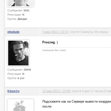
Сообщения:
5641
Репутация:
N
Группа:
Джедаи
phpdude
7 мая 2012 г. 22:27
, спустя 3 минуты 59 секунд
Frozzeg
, )
Сапожник без сапог
Сообщения:
26646
Репутация:
N
Группа:
в ухо
Kitam1n
12 мая 2012 г. 15:50
, спустя 4 дня 17 часов 22 м
Подскажите как на Сервере вывести координ
после: