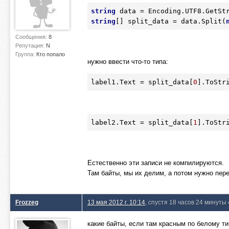
string
string
[] split_data = data.Split(
Сообщения:
8
Репутация:
N
Группа:
Кто попало
нужно ввести что-то типа:
label1.Text = split_data[
0
].ToStr
label2.Text = split_data[
1
].ToStr
Естественно эти записи не компилируются.
Там байты, мы их делим, а потом нужно пере
Frozzeg
13 мая 2012 г. 10:14
, спустя 18 часов 24 минуты
какие байты, если там красным по белому тип