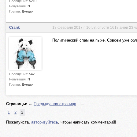
Сообщения:
5210
Репутация:
N
Группа:
Джедаи
Crank
13 февраля 2017 г. 10:58
, спустя 1618 дней 23 ч
Политический спам на пыхе. Совсем уже обл
Сообщения:
542
Репутация:
N
Группа:
Джедаи
Страницы:
←
Предыдущая страница
→
1
2
3
Пожалуйста,
авторизуйтесь
, чтобы написать комментарий!