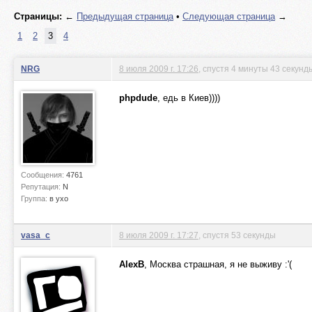
Страницы:
←
Предыдущая страница
•
Следующая страница
→
1
2
3
4
NRG
8 июля 2009 г. 17:26
, спустя 4 минуты 43 секунд
phpdude
, едь в Киев))))
Сообщения:
4761
Репутация:
N
Группа:
в ухо
vasa_c
8 июля 2009 г. 17:27
, спустя 53 секунды
AlexB
, Москва страшная, я не выживу :'(