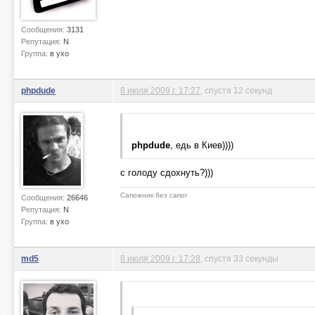
Сообщения:
3131
Репутация:
N
Группа:
в ухо
phpdude
8 июля 2009 г. 17:27
, спустя 12 секунд
phpdude
, едь в Киев))))
с голоду сдохнуть?)))
Сапожник без сапог
Сообщения:
26646
Репутация:
N
Группа:
в ухо
md5
8 июля 2009 г. 17:28
, спустя 33 секунды