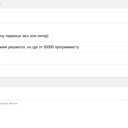
ы
очу переехат мск или питер)
ания решается, но где от 65000 программисту
 случаи жизни