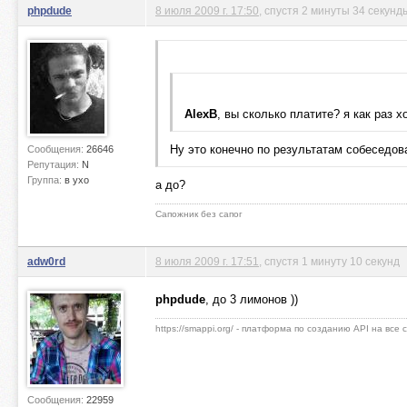
phpdude
8 июля 2009 г. 17:50
, спустя 2 минуты 34 секунд
AlexB
, вы сколько платите? я как раз х
Ну это конечно по результатам собеседов
Сообщения:
26646
Репутация:
N
Группа:
в ухо
а до?
Сапожник без сапог
adw0rd
8 июля 2009 г. 17:51
, спустя 1 минуту 10 секунд
phpdude
, до 3 лимонов ))
https://smappi.org/ - платформа по созданию API на все
Сообщения:
22959