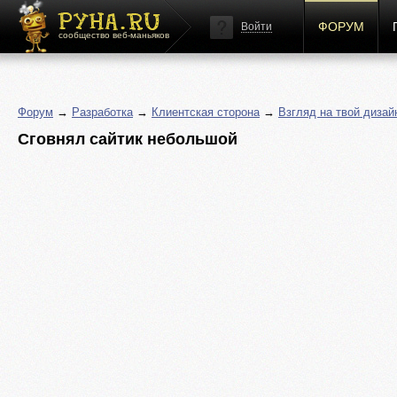
ФОРУМ
Войти
сообщество веб-маньяков
Форум
→
Разработка
→
Клиентская сторона
→
Взгляд на твой дизай
Сговнял сайтик небольшой