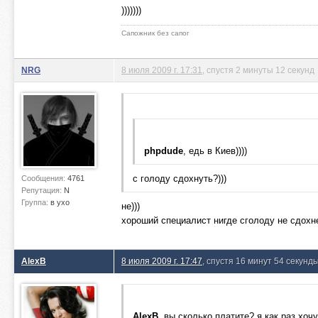
)))))))
Сапожник без сапог
NRG
8 июля 2009 г. 17:31
, спустя 2 минуты 12 секунд
phpdude
, едь в Киев))))
с голоду сдохнуть?)))
Сообщения:
4761
Репутация:
N
Группа:
в ухо
не)))
хороший специалист нигде сголоду не сдох
AlexB
8 июля 2009 г. 17:47
, спустя 16 минут 54 секунд
AlexB
, вы сколько платите? я как раз хоч