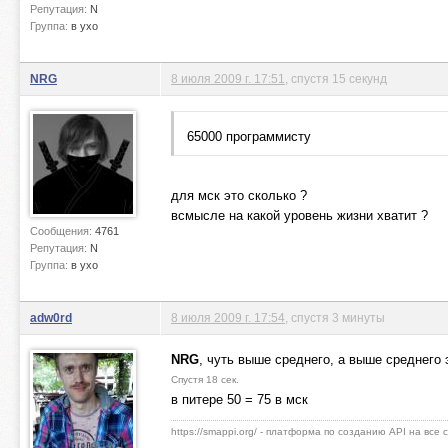
Репутация:
N
Группа:
в ухо
NRG
8 июля 2009 г. 17:51
, спустя 15 секунд
65000 программисту
для мск это сколько ?
всмысле на какой уровень жизни хватит ?
Сообщения:
4761
Репутация:
N
Группа:
в ухо
adw0rd
8 июля 2009 г. 17:54
, спустя 3 минуты
NRG
, чуть выше среднего, а выше среднего 
Спустя 18 сек.
в питере 50 = 75 в мск
https://smappi.org/ - платформа по созданию API на все