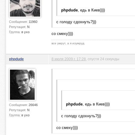
phpdude
, едь в Киев))))
с голоду сдохнуть?)))
Сообщения:
11960
Репутация:
N
Группа:
в ухо
со смеху))))
все умрут, а я изумруд
phpdude
8 июля 2009 г. 17:28
, спустя 24 секунды
phpdude
, едь в Киев))))
Сообщения:
26646
Репутация:
N
Группа:
в ухо
с голоду сдохнуть?)))
со смеху))))