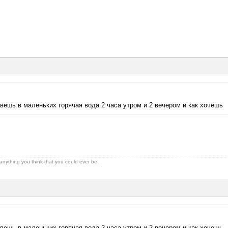
вешь в маленьких горячая вода 2 часа утром и 2 вечером и как хочешь
 anything you think that you could ever be.
вешь в маленьких горячая вода 2 часа утром и 2 вечером и как хочешь