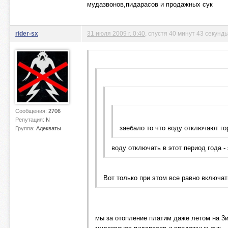
мудазвонов,пидарасов и продажных сук
rider-sx
31 июля 2009 г. 0:40
, спустя 40 минут 43 секунд
Сообщения:
2706
Репутация:
N
заебало то что воду отключают го
Группа:
Адекваты
воду отключать в этот период года -
Вот только при этом все равно включат
мы за отопление платим даже летом на 3их