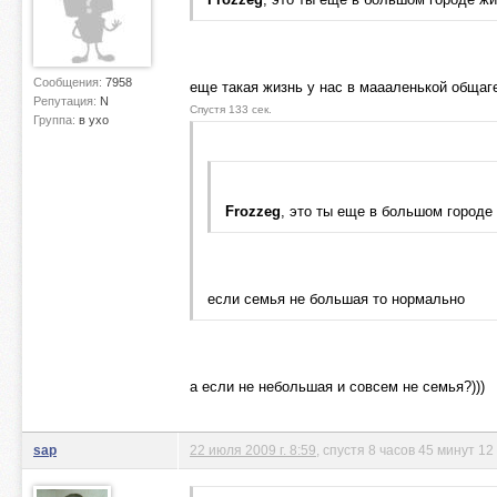
Сообщения:
7958
еще такая жизнь у нас в маааленькой общаге
Репутация:
N
Спустя 133 сек.
Группа:
в ухо
Frozzeg
, это ты еще в большом городе
если семья не большая то нормально
а если не небольшая и совсем не семья?)))
sap
22 июля 2009 г. 8:59
, спустя 8 часов 45 минут 12