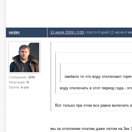
welder
31 июля 2009 г. 0:00
, спустя 8 дней 11 часов 4 м
заебало то что воду отключают горяч
Сообщения:
2945
Репутация:
N
Группа:
в ухо
воду отключать в этот период года - э
Вот только при этом все равно включать 
мы за отопление платим даже летом на 3их 1