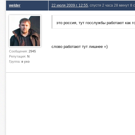
welder
22 июля 2009 г. 12:55
, спустя 2 часа 28 минут 8 
это россия, тут госслужбы работают как г
слово работают тут лишнее =)
Сообщения:
2945
Репутация:
N
Группа:
в ухо