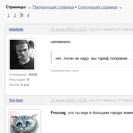
Страницы:
←
Предыдущая страница
•
Следующая страница
→
1
2
3
4
phpdude
21 июля 2009 г. 23:54
, спустя 1 минуту 47 секунд
напомнило
нет, логин не надо. мы тариф поправим …
Сапожник без сапог
Сообщения:
26646
Репутация:
N
Группа:
в ухо
Trej Gun
21 июля 2009 г. 23:59
, спустя 4 минуты 47 секун
Frozzeg
, это ты еще в большом городе живе