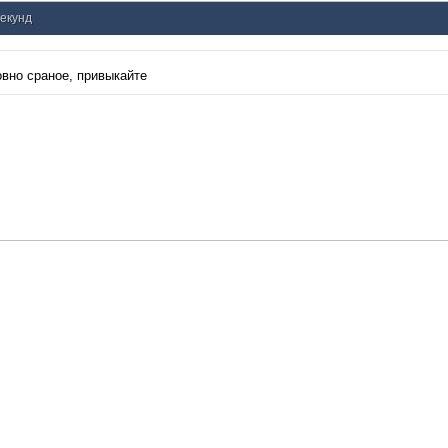
секунд
овно сраное, привыкайте