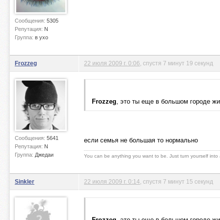
Сообщения:
5305
Репутация:
N
Группа:
в ухо
Frozzeg
22 июля 2009 г. 0:06
, спустя 7 минут 19 секунд
Frozzeg
, это ты еще в большом городе жи
Сообщения:
5641
если семья не большая то нормально
Репутация:
N
Группа:
Джедаи
You can be anything you want to be. Just turn yourself into
Sinkler
22 июля 2009 г. 0:14
, спустя 7 минут 15 секунд
Frozzeg
, это ты еще в большом городе жи