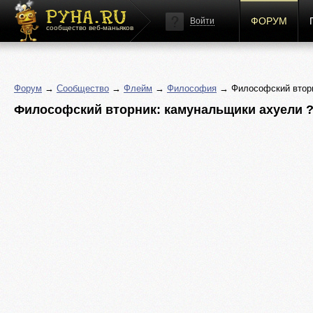
ФОРУМ
Войти
сообщество веб-маньяков
Форум
→
Сообщество
→
Флейм
→
Философия
→ Философский вторн
Философский вторник: камунальщики ахуели 