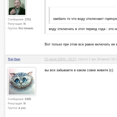
заебало то что воду отключают горячую
Сообщения:
2701
Репутация:
N
Группа:
Кто попало
воду отключать в этот период года - это 
Вот только при этом все равно включать ее 
Trej Gun
22 июля 2009 г. 10:27
, спустя 1 час 28 минут 32
вы все забываете в каком совке живете (с)
Сообщения:
5305
Репутация:
N
Группа:
в ухо