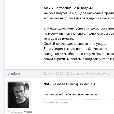
AlexB
, не торопись с выводами.
как уже подметил мд5, для написания прими
вот то что надо писать все в одном ключе, т
а, и еще одно, меня убил синтаксис составл
по моему личному мнению, такие классы соз
то и другое вместе.
Особой производительности я не увидел…
Зато увидел тяжело понятный синтаксис.
васа_ц не обижайся, я не хочу чтобы ты сказ
своим скромным постом я подтолкну тебя к
phpdude
11 июня 2009 г. 23:01
, спустя 6 минут 9 секунд
NRG
, не юзал DudeSqlBuilder ?:D
посмотри мб тебе это понравитсо?
Сапожник без сапог
Сообщения:
26646