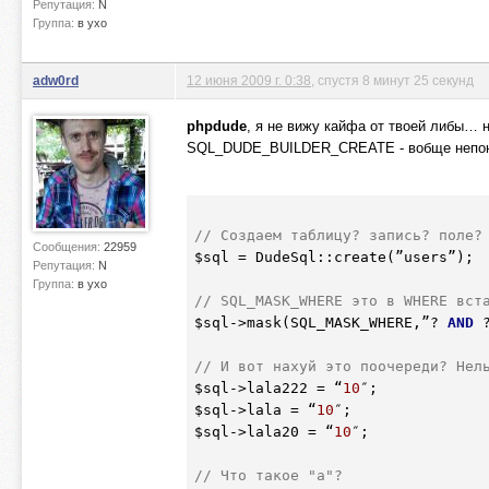
Репутация:
N
Группа:
в ухо
adw0rd
12 июня 2009 г. 0:38
, спустя 8 минут 25 секунд
phpdude
, я не вижу кайфа от твоей либы… 
SQL_DUDE_BUILDER_CREATE - вобще непонят
// Создаем таблицу? запись? поле?
Сообщения:
22959
$sql
 = DudeSql::create(”users”);

Репутация:
N
Группа:
в ухо
// SQL_MASK_WHERE это в WHERE вст
$sql
->mask(SQL_MASK_WHERE,”? 
AND
 
// И вот нахуй это поочереди? Нел
$sql
->lala222 = “
10
$sql
->lala = “
10
$sql
->lala20 = “
10
″;

// Что такое "a"?