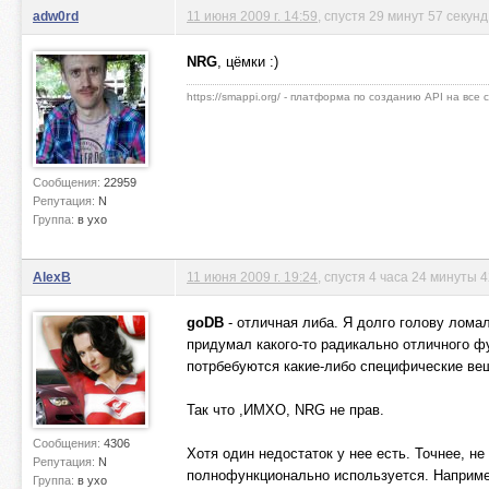
adw0rd
11 июня 2009 г. 14:59
, спустя 29 минут 57 секунд
NRG
, цёмки :)
https://smappi.org/ - платформа по созданию API на все
Сообщения:
22959
Репутация:
N
Группа:
в ухо
AlexB
11 июня 2009 г. 19:24
, спустя 4 часа 24 минуты 
goDB
- отличная либа. Я долго голову ломал
придумал какого-то радикально отличного ф
потрбебуются какие-либо специфические вещи
Так что ,ИМХО, NRG не прав.
Сообщения:
4306
Хотя один недостаток у нее есть. Точнее, н
Репутация:
N
полнофункционально используется. Например
Группа:
в ухо