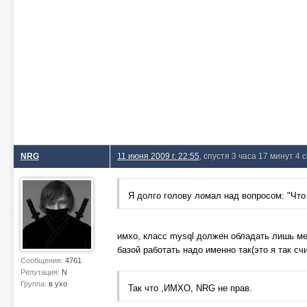
NRG
11 июня 2009 г. 22:55
, спустя 3 часа 17 минут 4 
Я долго голову ломал над вопросом: "Что
имхо, класс mysql должен обладать лишь метод
базой работать надо именно так(это я так сч
Сообщения:
4761
Репутация:
N
Группа:
в ухо
Так что ,ИМХО, NRG не прав.