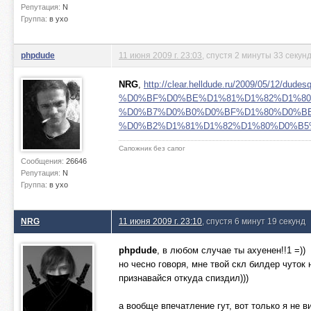
Репутация:
N
Группа:
в ухо
phpdude
11 июня 2009 г. 23:03
, спустя 2 минуты 33 секун
NRG
,
http://clear.helldude.ru/2009/05/12/dudesq
%D0%BF%D0%BE%D1%81%D1%82%D1%80
%D0%B7%D0%B0%D0%BF%D1%80%D0%B
%D0%B2%D1%81%D1%82%D1%80%D0%B5
Сапожник без сапог
Сообщения:
26646
Репутация:
N
Группа:
в ухо
NRG
11 июня 2009 г. 23:10
, спустя 6 минут 19 секунд
phpdude
, в любом случае ты ахуенен!!1 =))
но чесно говоря, мне твой скл билдер чуток
признавайся откуда спиздил)))
а вообще впечатление гут, вот только я не в