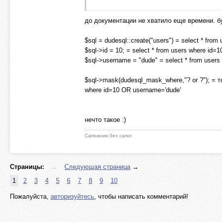
до документации не хватило еще времени. бу
$sql = dudesql::create("users") = select * from 
$sql->id = 10; = select * from users where id=1
$sql->username = "dude" = select * from users
$sql->mask(dudesql_mask_where,"? or ?"); = 
where id=10 OR username='dude'
нечто такое :)
Сапожник без сапог
Страницы:
←
Следующая страница
→
1
2
3
4
5
6
7
8
9
10
Пожалуйста,
авторизуйтесь
, чтобы написать комментарий!