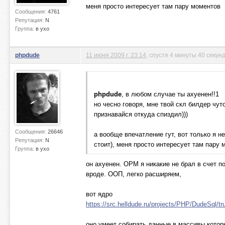
меня просто интересует там пару моментов
Сообщения:
4761
Репутация:
N
Группа:
в ухо
phpdude
11 июня 2009 г. 23:14
, спустя 4 минуты 40 секун
phpdude
, в любом случае ты ахуенен!!1 
но чесно говоря, мне твой скл билдер чу
признавайся откуда спиздил)))
Сообщения:
26646
а вообще впечатление гут, вот только я н
Репутация:
N
стоит), меня просто интересует там пару 
Группа:
в ухо
он ахуенен. ОРМ я никакие не брал в счет по
вроде. ООП, легко расширяем,
вот ядро
https://src.helldude.ru/projects/PHP/DudeSql/t
оно умеет собирать данные в массивы которы