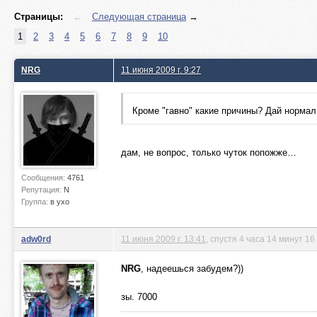
Страницы:
←
Следующая страница
→
1
2
3
4
5
6
7
8
9
10
NRG
11 июня 2009 г. 9:27
Кроме "гавно" какие причины? Дай норма
дам, не вопрос, только чуток попожже…
Сообщения:
4761
Репутация:
N
Группа:
в ухо
adw0rd
11 июня 2009 г. 13:41
, спустя 4 часа 14 минут 16
NRG
, надеешься забудем?))
зы. 7000