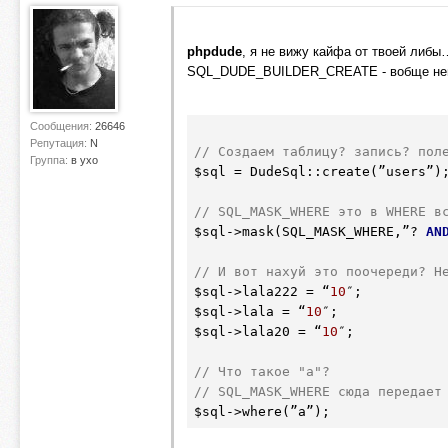
phpdude
, я не вижу кайфа от твоей либы
SQL_DUDE_BUILDER_CREATE - вобще непон
Сообщения:
26646
Репутация:
N
// Создаем таблицу? запись? пол
Группа:
в ухо
$sql
 = DudeSql::create(”users”);
// SQL_MASK_WHERE это в WHERE в
$sql
->mask(SQL_MASK_WHERE,”? 
AN
// И вот нахуй это поочереди? Н
$sql
->lala222 = “
10
$sql
->lala = “
10
$sql
->lala20 = “
10
″;

// Что такое "a"?
// SQL_MASK_WHERE сюда передает
$sql