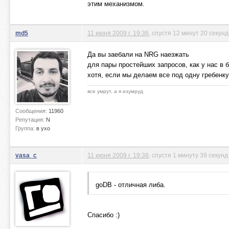
этим механизмом.
md5
11 июня 2009 г. 19:36
, спустя 12 минут 20 секунд
Да вы заебали на NRG наезжать
для пары простейших запросов, как у нас в 
хотя, если мы делаем все под одну гребенк
все умрут, а я изумруд
Сообщения:
11960
Репутация:
N
Группа:
в ухо
vasa_c
11 июня 2009 г. 19:38
, спустя 1 минуту 39 секунд
goDB - отличная либа.
Спасибо :)