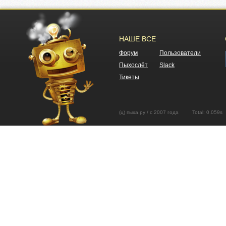
НАШЕ ВСЕ
Форум
Пользователи
Пыхослёт
Slack
Тикеты
(ц) пыха.ру / с 2007 года Total: 0.05