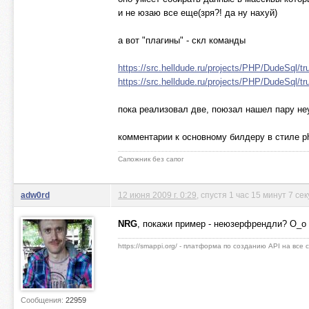
и не юзаю все еще(зря?! да ну нахуй)
а вот "плагины" - скл команды
https://src.helldude.ru/projects/PHP/DudeSql/t
https://src.helldude.ru/projects/PHP/DudeSql/
пока реализовал две, поюзал нашел пару неу
комментарии к основному билдеру в стиле php
Сапожник без сапог
adw0rd
12 июня 2009 г. 0:29
, спустя 1 час 15 минут 7 се
NRG
, покажи пример - неюзерфрендли? O_o
https://smappi.org/ - платформа по созданию API на все
Сообщения:
22959