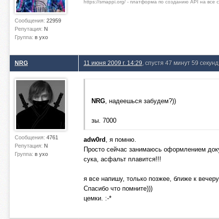
https://smappi.org/ - платформа по созданию API на все
Сообщения:
22959
Репутация:
N
Группа:
в ухо
NRG
11 июня 2009 г. 14:29
, спустя 47 минут 59 секунд
NRG
, надеешься забудем?))
зы. 7000
Сообщения:
4761
adw0rd
, я помню.
Репутация:
N
Просто сейчас занимаюсь оформлением доку
Группа:
в ухо
сука, асфальт плавится!!!
я все напишу, только позжее, ближе к вечеру
Спасибо что помните)))
цемки. :-*