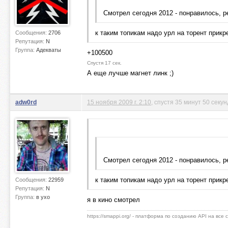
Смотрел сегодня 2012 - понравилось, 
к таким топикам надо урл на торент прикр
Сообщения:
2706
Репутация:
N
Группа:
Адекваты
+100500
Спустя 17 сек.
А еще лучше магнет линк ;)
adw0rd
15 ноября 2009 г. 2:10
, спустя 35 минут 50 секун
Смотрел сегодня 2012 - понравилось, 
к таким топикам надо урл на торент прикр
Сообщения:
22959
Репутация:
N
Группа:
в ухо
я в кино смотрел
https://smappi.org/ - платформа по созданию API на все