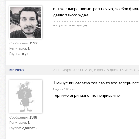
а, тоже вчера посмотрел ночью, заебок фил
давно такого ждал
все умрут, а я изумруд
Сообщения:
11960
Репутация:
N
Группа:
в ухо
Mr.Pihto
21 ноября 2009 г. 2:39
, спустя 5 дней 15 часов 1
1 минус кинотеатра так это то что теперь в
Спустя 110 сек.
терпимо впринципе, но непривычно
Сообщения:
1386
Репутация:
N
Группа:
Адекваты