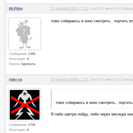
Mr.Pihto
15 ноября 2009 г. 2:12
, спустя 1 минуту 45 секун
тоже собираюсь в кино смотреть.. портить в
Сообщения:
1386
Репутация:
N
Группа:
Адекваты
rider-sx
15 ноября 2009 г. 2:13
, спустя 1 минуту 12 секун
тоже собираюсь в кино смотреть.. портит
Я либо завтра пойду, либо через месяцок ка
Сообщения:
2706
Репутация:
N