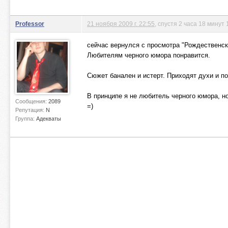
Professor
21 ноября 2009 г. 22:55
, спустя 2 часа 18 минут 
сейчас вернулся с просмотра "Рождественск
Любителям черного юмора понравится.
Сюжет банален и истерт. Приходят духи и п
В принципе я не любитель черного юмора, н
Сообщения:
2089
=)
Репутация:
N
Группа:
Адекваты