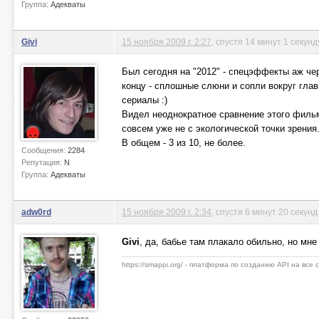
Группа:
Адекваты
Givi
15 ноября 2009 г. 2:27
, спустя 14 минут 1 секунд
Был сегодня на "2012" - спецэффекты аж че
концу - сплошные слюни и сопли вокруг гла
сериалы :)
Видел неоднократное сравнение этого филь
совсем уже не с экологической точки зрения
В общем - 3 из 10, не более.
Сообщения:
2284
Репутация:
N
Группа:
Адекваты
adw0rd
15 ноября 2009 г. 2:34
, спустя 6 минут 20 секунд
Givi
, да, бабье там плакало обильно, но мн
https://smappi.org/ - платформа по созданию API на все