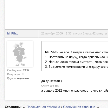
Mr.Pihto
22 ноября 2009 г. 1:37
, спустя 2 часа 42 минуты
Mr.Pihto
, не все. Смотря в каком кино см
1. Поставить на паузу, когда приспичило н
2. Нельзя лежа фильм смотреть, чтоб пос
3. За громкие комментарии иногда ругаютс
Сообщения:
1386
Репутация:
N
Группа:
Адекваты
да да кстати )
Спустя 296 сек.
а ваще в 2012 мне понравилось то что китай
Страницы:
←
Предыдущая страница
•
Следующая страница
→