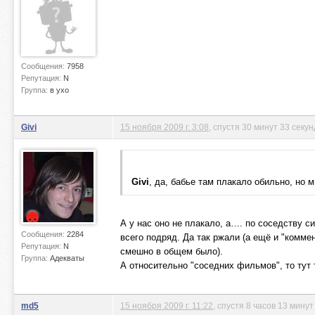
Сообщения:
7958
Репутация:
N
Группа:
в ухо
Givi
15 ноября 2009 г. 3:08
, спустя 30 минут 33 секу
Givi
, да, бабье там плакало обильно, но
А у нас оно не плакало, а…. по соседству с
Сообщения:
2284
всего подряд. Да так ржали (а ещё и "коммен
Репутация:
N
смешно в общем было).
Группа:
Адекваты
А относительно "соседних фильмов", то тут 
md5
15 ноября 2009 г. 11:22
, спустя 8 часов 13 минут