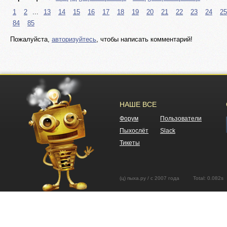
1
2
...
13
14
15
16
17
18
19
20
21
22
23
24
25
84
85
Пожалуйста,
авторизуйтесь
, чтобы написать комментарий!
НАШЕ ВСЕ
Форум
Пользователи
Пыхослёт
Slack
Тикеты
(ц) пыха.ру / с 2007 года Total: 0.08