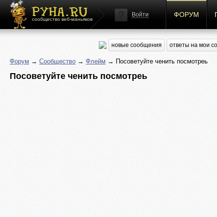
ФОРУМ
Войти
сообщество веб-маньяков
новые сообщения
ответы на мои 
Форум
→
Сообщество
→
Флейм
→ Посоветуйте ченить посмотреь
Посоветуйте ченить посмотреь