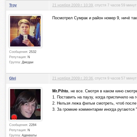
Troy
21 ноября 2009 г. 10:39
, спустя 7 часов 59 мину
Посмотрел Сумрак и район номер 9, ничё так
Сообщения:
2532
Репутация:
N
Группа:
Джедаи
Givi
21 ноября 2009 г. 20:36
, спустя 9 часов 57 мину
Mr.Pihto
, не все. Смотря в каком кино смотр
1. Поставить на паузу, когда приспичило на 
2. Нельзя лежа фильм смотреть, чтоб после 
3. За громкие комментарии иногда ругаются 
Сообщения:
2284
Репутация:
N
Группа:
Адекваты