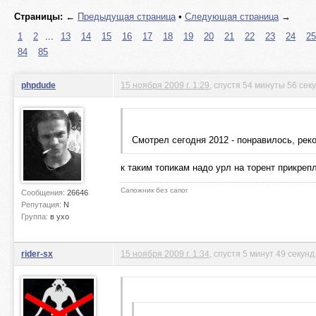
Страницы:
←
Предыдущая страница
•
Следующая страница
→
1
2
...
13
14
15
16
17
18
19
20
21
22
23
24
25
84
85
phpdude
15 ноября 2009 г. 1:29
, спустя 54 минуты 56 сек
Смотрел сегодня 2012 - понравилось, ре
к таким топикам надо урл на торент прикреп
Сапожник без сапог
Сообщения:
26646
Репутация:
N
Группа:
в ухо
rider-sx
15 ноября 2009 г. 1:34
, спустя 5 минут 49 секунд