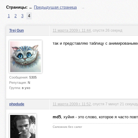
Страницы:
←
Предыдущая страница
→
1
2
3
4
Trej Gun
11 марта 2009 г. 11:44
, спустя 26 секунд
так и представляю таблицу с анимированым
Сообщения:
5305
Репутация:
N
Группа:
в ухо
phpdude
11 марта 2009 г. 11:52
, спустя 7 минут 21 секунд
md5
, хуйня - это слово, которое я часто пов
Сапожник без сапог