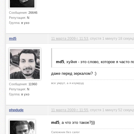
Сообщения:
26646
Репутация:
N
Группа:
в ухо
md5
11 марта 2009 г. 11:53
, спустя 1 минуту 18 секун
md5
, хуйня - это слово, которое я часто п
даже перед зеркалом? :)
все умрут, а я изумруд
Сообщения:
11960
Репутация:
N
Группа:
в ухо
phpdude
11 марта 2009 г. 11:55
, спустя 1 минуту 52 секун
md5
, а что это такое?)))
Сапожник без сапог