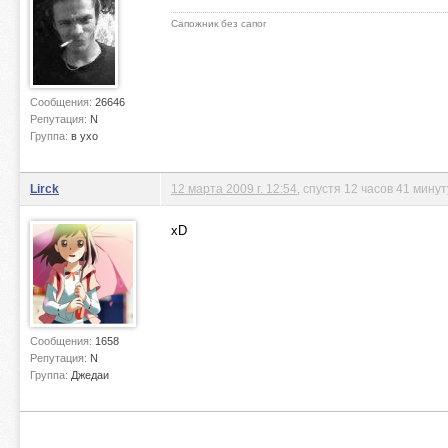
Сапожник без сапог
Сообщения:
26646
Репутация:
N
Группа:
в ухо
Lirck
12 марта 2009 г. 12:54
, спустя 12 часов 41 мину
xD
Сообщения:
1658
Репутация:
N
Группа:
Джедаи