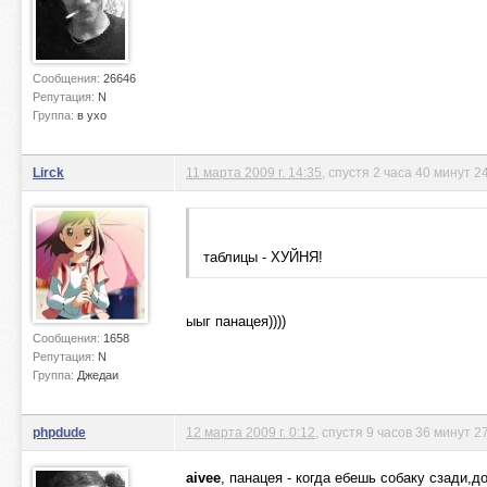
Сообщения:
26646
Репутация:
N
Группа:
в ухо
Lirck
11 марта 2009 г. 14:35
, спустя 2 часа 40 минут 2
таблицы - ХУЙНЯ!
ыыг панацея))))
Сообщения:
1658
Репутация:
N
Группа:
Джедаи
phpdude
12 марта 2009 г. 0:12
, спустя 9 часов 36 минут 2
aivee
, панацея - когда ебешь собаку сзади,до