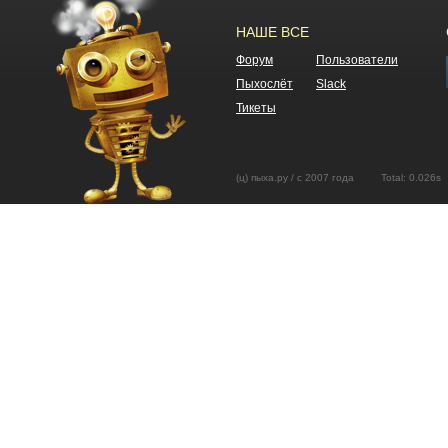
НАШЕ ВСЕ
Форум
Пользователи
Пыхослёт
Slack
Тикеты
(ц) пыха.ру / с 2007 года Total: 0.02