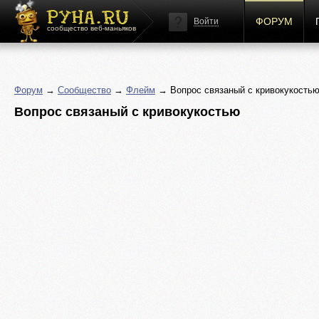
ФОРУМ
Войти
сообщество веб-маньяков
Форум
→
Сообщество
→
Флейм
→ Вопрос связаный с кривокукость
Вопрос связаный с кривокукостью