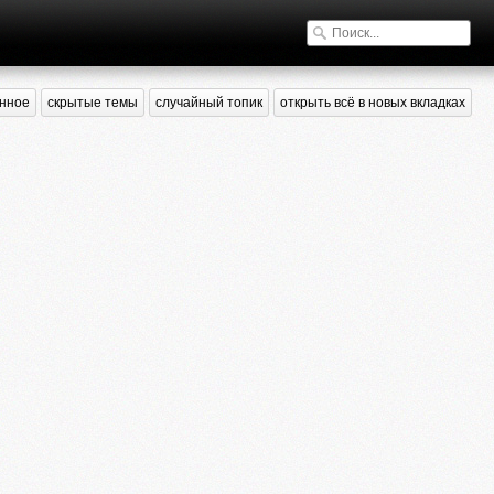
нное
скрытые темы
случайный топик
открыть всё в новых вкладках