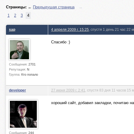
Страницы:
←
Предыдущая страница
→
1
2
3
4
sap
4 апреля 2009 г. 15:25
, спустя 1 день 21 час 22
Спасибо :)
Сообщения:
2701
Репутация:
N
Группа:
Кто попало
developer
27 июня 2009 г. 2:41
, спустя 83 дня 11 часов 15 
хороший сайт, добавил закладки, почитаю на
Сообщения:
244