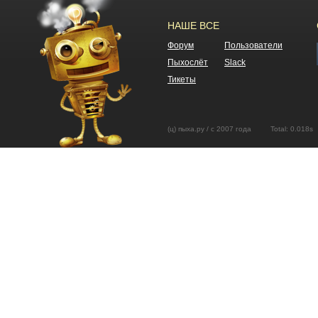
НАШЕ ВСЕ
Форум
Пользователи
Пыхослёт
Slack
Тикеты
(ц) пыха.ру / с 2007 года Total: 0.01