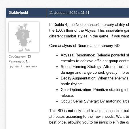
Diablo4gold
11 февраля 2025 г. 11:21
In Diablo 4, the Necromancer's sorcery ability 
the 100th floor of the Abyss. This innovative ga
different combat styles in the game. If you want
Core analysis of Necromancer sorcery BD
Abyssal Resonance: Release powerful sh
Сообщения:
33
enemies to achieve efficient group contro
Репутация:
N
Группа:
Кто попало
Speed ​​Farming Strategy: After establis
damage and range control, greatly improv
Decay Augmentation: When the enemy's hea
battle rhythm.
Gear Optimization: Prioritize stacking in
release.
Occult Gems Synergy: By matching arcane
This BD is not only flexible and changeable, bu
attributes according to their own needs. Want t
best price, allowing you to be invincible in the d