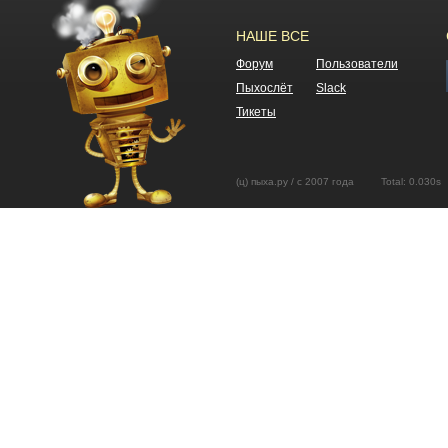
НАШЕ ВСЕ
Форум
Пользователи
Пыхослёт
Slack
Тикеты
(ц) пыха.ру / с 2007 года Total: 0.03