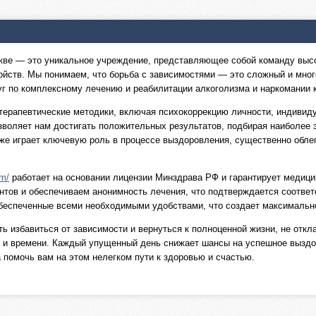
скве — это уникальное учреждение, представляющее собой команду выс
ройств. Мы понимаем, что борьба с зависимостями — это сложный и мно
г по комплексному лечению и реабилитации алкоголизма и наркомании ка
ерапевтические методики, включая психокоррекцию личности, индивиду
зволяет нам достигать положительных результатов, подбирая наиболее
кже играет ключевую роль в процессе выздоровления, существенно об
om/
работает на основании лицензии Минздрава РФ и гарантирует медиц
тов и обеспечиваем анонимность лечения, что подтверждается соответ
беспеченные всеми необходимыми удобствами, что создает максимальн
ь избавиться от зависимости и вернуться к полноценной жизни, не откл
й и времени. Каждый упущенный день снижает шансы на успешное выздо
 помочь вам на этом нелегком пути к здоровью и счастью.