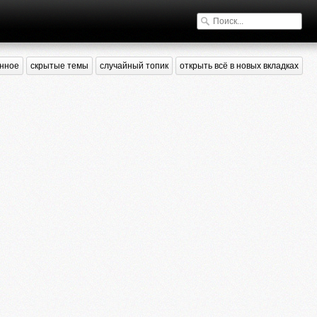
нное
скрытые темы
случайный топик
открыть всё в новых вкладках