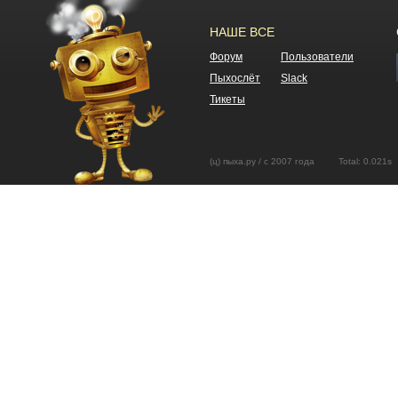
НАШЕ ВСЕ
Форум
Пользователи
Пыхослёт
Slack
Тикеты
(ц) пыха.ру / с 2007 года Total: 0.02