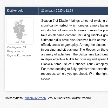
Diablo4gold
21 января 2025 г. 12:23
Season 7 of Diablo 4 brings a host of exciting c
significantly nerfed, which creates a more bala
introduction of new witch powers, raises the po
take on all game content, including Diablo 4 gold 
Ultimate skills have also received buffs across
effectiveness to gameplay. Among the classes, t
Сообщения:
33
in bossing and pit pushing. The Rogue, on the ot
Репутация:
N
a variety of activities. The Barbarian's Earthqu
Группа:
Кто попало
multiple effective builds for bossing and speed f
Diablo 4 Items U4GM: Enhance Your Gameplay
For those seeking to fully optimize their exper
resources, to help you get ahead. With the right
season.
Пожалуйста,
авторизуйтесь
, чтобы написать комментарий!