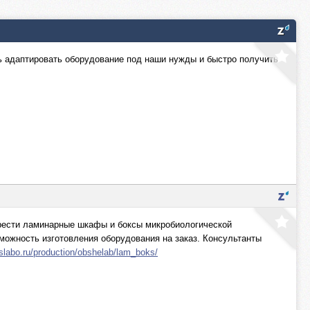
ь адаптировать оборудование под наши нужды и быстро получить
брести ламинарные шкафы и боксы микробиологической
можность изготовления оборудования на заказ. Консультанты
slabo.ru/production/obshelab/lam_boks/