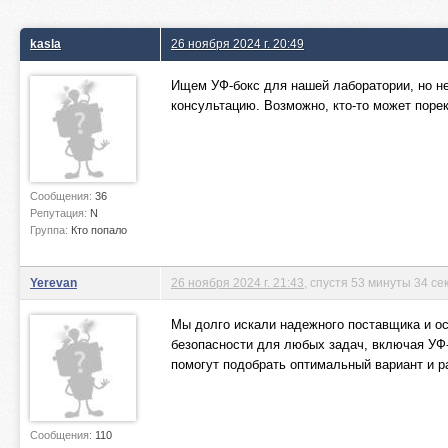
kasla
26 ноября 2024 г. 20:49
Ищем УФ-бокс для нашей лаборатории, но н
консультацию. Возможно, кто-то может поре
Сообщения:
36
Репутация:
N
Группа:
Кто попало
Yerevan
26 ноября 2024 г. 21:43
, спустя 53 минуты 34 се
Мы долго искали надежного поставщика и о
безопасности для любых задач, включая УФ-
помогут подобрать оптимальный вариант и р
Сообщения:
110