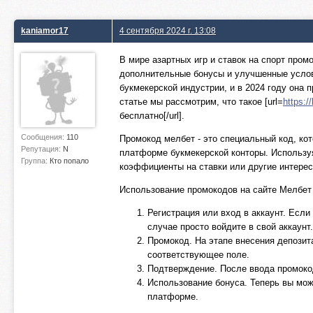
kaniamor17
4 сентября 2024 г. 13:08
В мире азартных игр и ставок на спорт про
дополнительные бонусы и улучшенные услов
букмекерской индустрии, и в 2024 году она
статье мы рассмотрим, что такое [url=
https:/
бесплатно[/url].
Сообщения:
110
Промокод мелбет - это специальный код, ко
Репутация:
N
платформе букмекерской конторы. Использу
Группа:
Кто попало
коэффициенты на ставки или другие интере
Использование промокодов на сайте Мелбет 
Регистрация или вход в аккаунт. Если
случае просто войдите в свой аккаунт.
Промокод. На этапе внесения депозит
соответствующее поле.
Подтверждение. После ввода промокод
Использование бонуса. Теперь вы мож
платформе.