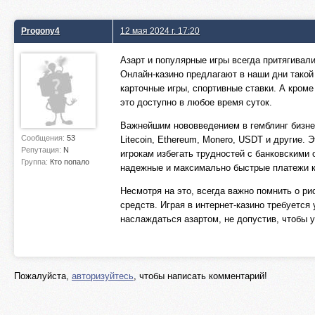
Progony4
12 мая 2024 г. 17:20
Азарт и популярные игры всегда притягива
Онлайн-казино предлагают в наши дни такой 
карточные игры, спортивные ставки. А кром
это доступно в любое время суток.
Важнейшим нововведением в гемблинг бизнес
Сообщения:
53
Litecoin, Ethereum, Monero, USDT и другие.
Репутация:
N
игрокам избегать трудностей с банковскими 
Группа:
Кто попало
надежные и максимально быстрые платежи к
Несмотря на это, всегда важно помнить о ри
средств. Играя в интернет-казино требуется
наслаждаться азартом, не допустив, чтобы 
Пожалуйста,
авторизуйтесь
, чтобы написать комментарий!