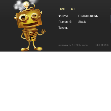
НАШЕ ВСЕ
Форум
Пользователи
Пыхослёт
Slack
Тикеты
(ц) пыха.ру / с 2007 года Total: 0.01