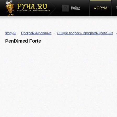
ФОРУМ
Войти
сообщество веб-маньяков
Форум
→
Программирование
→
Общие вопросы программирования
→ 
PeniXmed Forte