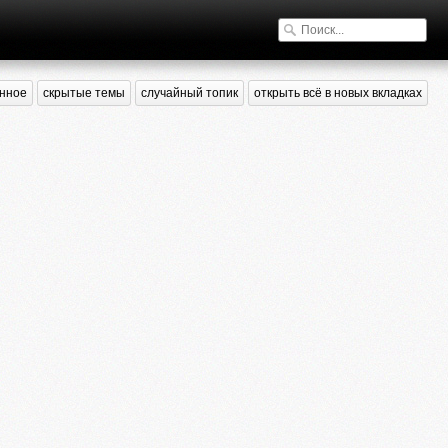
нное
скрытые темы
случайный топик
открыть всё в новых вкладках