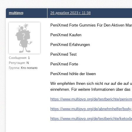
multipvp
26 декабря 2023 г. 11:38
PeniXmed Forte Gummies Für Den Aktiven Ma
PeniXmed Kaufen
PeniXmed Erfahrungen
PeniXmed Test
Сообщения:
1
Репутация:
N
PeniXmed Forte
Группа:
Кто попало
PeniXmed höhle der löwen
Wir empfehlen Ihnen sich nicht nur auf die auf
einnehmen. Für weitere Informationen über das P
https://www.multipvp.org/de/testberichte/peni
https://www.multipvp.org/de/abnehmhelfer/body
https://www.multipvp.org/de/testberichte/ketox