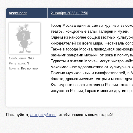
acontinent
2 ноября 2023 г. 17:50
Город Москва один из самых крупных высоко
театры, концертные залы, галереи и музеи.
Одним из наиболее общеизвестных культурны
кинодеятелей со всего мира. Фестиваль со
Также в городе Москва проводится разнообр
разными жанрами музыки, от рока и поп-муз
Сообщения:
940
Туристы и жители Москвы могут быстро на
Репутация:
N
максимальное удовольствие от культурных 
Группа:
Кто попало
Помимо музыкальных и кинофестивалей, в М
балета, драматические театры и многие дру
Культурные новости столицы России также в
искусства России, Гараж и многие другие п
Пожалуйста,
авторизуйтесь
, чтобы написать комментарий!