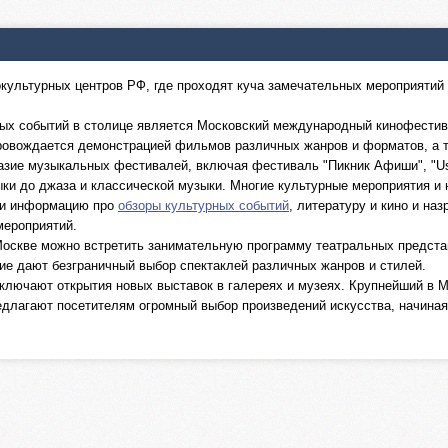
культурных центров РФ, где проходят куча замечательных мероприятий
х событий в столице является Московский международный кинофестивал
провождается демонстрацией фильмов различных жанров и форматов, а 
азие музыкальных фестивалей, включая фестиваль "Пикник Афиши", "Usa
ыки до джаза и классической музыки. Многие культурные мероприятия и 
йти информацию про
обзоры культурных событий
, литературу и кино и на
мероприятий.
оскве можно встретить занимательную программу театральных представ
гие дают безграничный выбор спектаклей различных жанров и стилей.
ключают открытия новых выставок в галереях и музеях. Крупнейший в М
редлагают посетителям огромный выбор произведений искусства, начиная