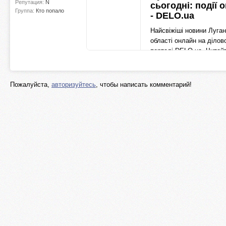
Репутация:
N
сьогодні: події 
Группа:
Кто попало
- DELO.ua
Найсвіжіші новини Луган
області онлайн на ділов
порталі DELO.ua. Читай
останні термінові луганс
новини сьогодні: головн
день у міст
Пожалуйста,
авторизуйтесь
, чтобы написать комментарий!
delo.ua