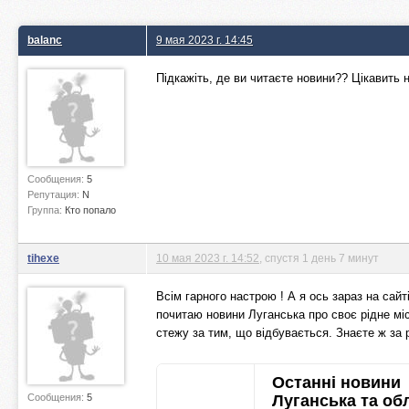
balanc
9 мая 2023 г. 14:45
Підкажіть, де ви читаєте новини?? Цікавить 
Сообщения:
5
Репутация:
N
Группа:
Кто попало
tihexe
10 мая 2023 г. 14:52
, спустя 1 день 7 минут
Всім гарного настрою ! А я ось зараз на сайт
почитаю новини Луганська про своє рідне місц
стежу за тим, що відбувається. Знаєте ж за 
Останні новини
Сообщения:
5
Луганська та об