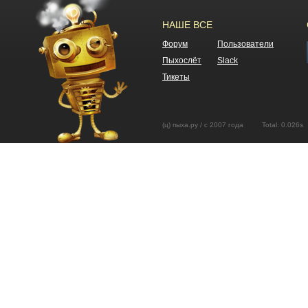
НАШЕ ВСЕ
Форум
Пользователи
Пыхослёт
Slack
Тикеты
(ц) пыха.ру / с 2007 года Total: 0.02