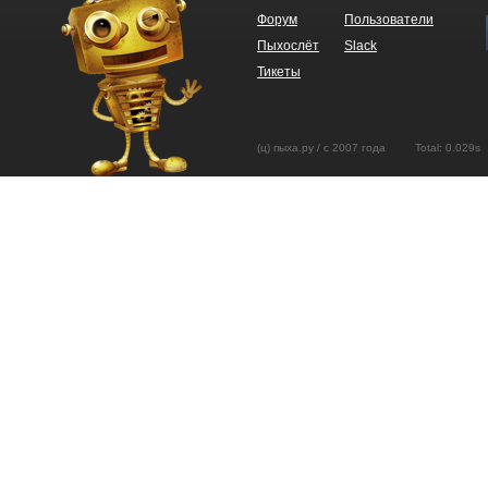
Форум
Пользователи
Пыхослёт
Slack
Тикеты
(ц) пыха.ру / с 2007 года Total: 0.02