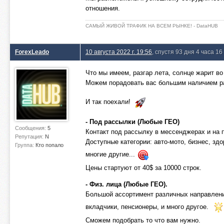
отношения.
САМЫЙ ЖИВОЙ ТРАФИК НА ВСЕМ РЫНКЕ! - DataHUB
ForexLeado
10 августа 2022 г. 19:56
, спустя 93 дня 4 часа 16
Что мы имеем, разгар лета, солнце жарит во
Можем порадовать вас большим наличием р
И так поехали!
- Под рассылки (Любые ГЕО)
Сообщения:
5
Контакт под рассылку в мессенджерах и на 
Репутация:
N
Доступные категории: авто-мото, бизнес, здо
Группа:
Кто попало
многие другие...
Цены стартуют от 40$ за 10000 строк.
- Физ. лица (Любые ГЕО).
Большой ассортимент различных направлени
вкладчики, пенсионеры, и много другое.
Сможем подобрать то что вам нужно.