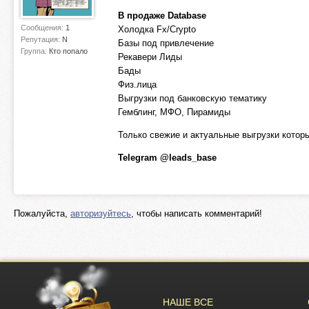
В продаже Database
Сообщения:
1
Холодка Fx/Crypto
Репутация:
N
Базы под привлечение
Группа:
Кто попало
Рекавери Лиды
Бады
Физ.лица
Выгрузки под банковскую тематику
Гемблинг, МФО, Пирамиды
Только свежие и актуальные выгрузки котор
Telegram @leads_base
Пожалуйста,
авторизуйтесь
, чтобы написать комментарий!
НАШЕ ВСЕ