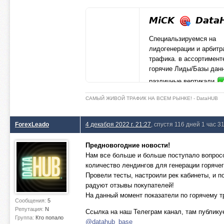
𝙈𝙞𝘾𝙆
𝘿𝙖𝙩𝙖
Специальзируемся на
лидогенерации и арбитр
трафика. в ассортимент
горячие Лиды/Базы дан
различные вертикали
t.me
САМЫЙ ЖИВОЙ ТРАФИК НА ВСЕМ РЫНКЕ! - DataHUB
ForexLeado
4 декабря 2022 г. 21:27
, спустя 116 дней 1 час 3
Предновогодние новости!
Нам все больше и больше поступало вопросо
количество лендингов для генерации горяче
Провели тесты, настроили рек кабинеты, и п
радуют отзывы покупателей!
На данный момент показатели по горячему 
Сообщения:
5
Репутация:
N
Ссылка на наш Телеграм канал, там публику
Группа:
Кто попало
@datahub_base