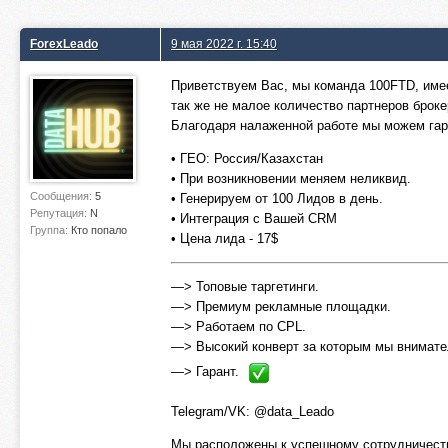
ForexLeado
9 мая 2022 г. 15:40
Приветствуем Вас, мы команда 100FTD, имее
так же не малое количество партнеров броке
Благодаря налаженной работе мы можем гара
• ГЕО: Россия/Казахстан
• При возникновении меняем неликвид.
Сообщения:
5
• Генерируем от 100 Лидов в день.
Репутация:
N
• Интеграция с Вашей CRM
Группа:
Кто попало
• Цена лида - 17$
—> Топовые таргетинги.
—> Премиум рекламные площадки.
—> Работаем по CPL.
—> Высокий конверт за которым мы внимате
—> Гарант.
Telegram/VK: @data_Leado
Мы расположены к успешному сотрудничеств