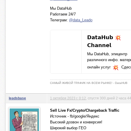
Мы DataHub
Работаем 24/7
Телеграм:
@data_Leado
𝗗𝗮𝘁𝗮𝗛𝘂𝗯
𝗖𝗵𝗮𝗻𝗻𝗲𝗹
Мы DataHub, эпицентр
различного инфо. матер
онлайн услуг
Сдес
будем уведомлять Вас,
поступлениях баз, выгру
САМЫЙ ЖИВОЙ ТРАФИК НА ВСЕМ РЫНКЕ! - DataHUB
нововведениях, а
t.me
leadsbase
1 октября 2023 г. 0:12
, спустя 300 дней 2 часа 4
Sell Live Fx/Crypto/Chargeback Traffic
Источник - fb/google/Яндекс
Высокий дозвон и конверсия!
Широкий выбор ГЕО