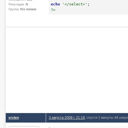
echo
'</select>'
Репутация:
N
Группа:
Кто попало
?>
ervlen
3 августа 2008 г. 21:19
, спустя 2 минуты 48 секу