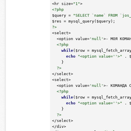
<hr size=
"1"
<?php
$query
 = 
"SELECT `name` FROM `jos
$res
 = mysql_query(
$query
?>
<select>

  <option value=
'null'
>- МОЯ КОМАН
<?php
while
(
$row
 = mysql_fetch_arra
echo
"<option value=''>"
 . 
    }

?>
</select>

<select>

  <option value=
'null'
>- КОМАНДА С
<?php
while
(
$row
 = mysql_fetch_arra
echo
"<option value=''>"
 . 
    }

?>
</select>

</div>
