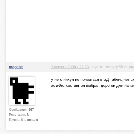
megabit
3 августа 2008 г. 21:33
, спустя 1 минуту 55 секун
у него нихуя не появиться в БД таблиц нет с
adw0rd
хостинг он выбрал дорогой для начин
Сообщения:
367
Репутация:
N
Группа:
Кто попало