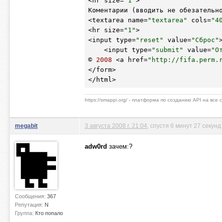
<hr size=
"1"
>

Коментарии (вводить не обезательно
<textarea name=
"textarea"
 cols=
"4
<hr size=
"1"
>

<input type=
"reset"
 value=
"Сброс"
>
    <input type=
"submit"
 value=
"О
© 
2008
 <a href=
"http://fifa.perm.
</form>

</html>
https://smappi.org/ - платформа по созданию API на все
megabit
3 августа 2008 г. 21:04
, спустя 6 минут 27 секунд
adw0rd
зачем:?
Сообщения:
367
Репутация:
N
Группа:
Кто попало