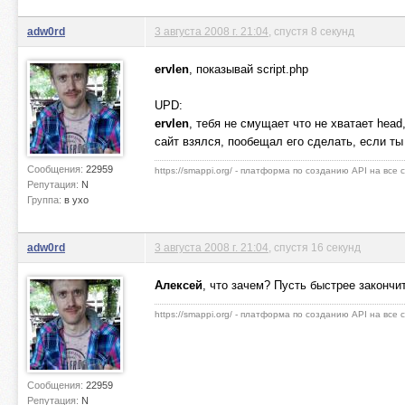
adw0rd
3 августа 2008 г. 21:04
, спустя 8 секунд
ervlen
, показывай script.php
UPD:
ervlen
, тебя не смущает что не хватает head
сайт взялся, пообещал его сделать, если ты
Сообщения:
22959
https://smappi.org/ - платформа по созданию API на все
Репутация:
N
Группа:
в ухо
adw0rd
3 августа 2008 г. 21:04
, спустя 16 секунд
Алексей
, что зачем? Пусть быстрее закончи
https://smappi.org/ - платформа по созданию API на все
Сообщения:
22959
Репутация:
N