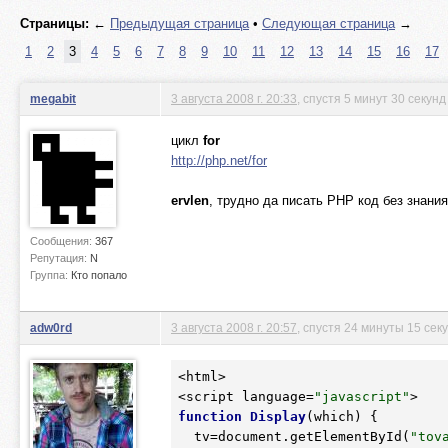
Страницы:
←
Предыдущая страница
•
Следующая страница
→
1
2
3
4
5
6
7
8
9
10
11
12
13
14
15
16
17
megabit
3 августа 2008 г. 20:33
, спустя 5 минут 30 секунд
цикл
for
http://php.net/for
ervlen
, трудно да писать PHP код без знани
Сообщения:
367
Репутация:
N
Группа:
Кто попало
adw0rd
3 августа 2008 г. 20:57
, спустя 24 минуты 15 сек
<html>

<script language=
"javascript"
function
Display
(which)
 {
  tv=document.getElementById(
"tov