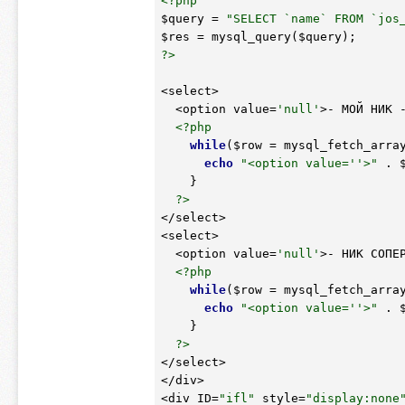
<?php
$query
 = 
"SELECT `name` FROM `jos
$res
 = mysql_query(
$query
?>
<select>

  <option value=
'null'
>- МОЙ НИК -
<?php
while
(
$row
 = mysql_fetch_arra
echo
"<option value=''>"
 . 
    }

?>
</select>

<select>

  <option value=
'null'
>- НИК СОПЕР
<?php
while
(
$row
 = mysql_fetch_arra
echo
"<option value=''>"
 . 
    }

?>
</select>

</div>

<div ID=
"ifl"
 style=
"display:none