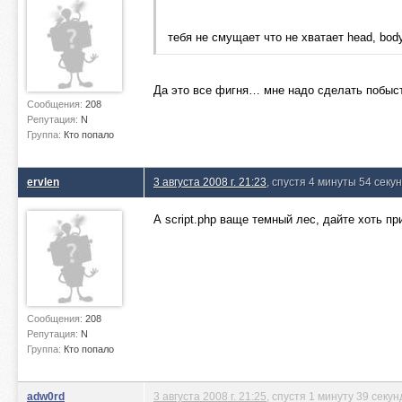
тебя не смущает что не хватает head, body
Да это все фигня… мне надо сделать побыст
Сообщения:
208
Репутация:
N
Группа:
Кто попало
ervlen
3 августа 2008 г. 21:23
, спустя 4 минуты 54 секу
А script.php ваще темный лес, дайте хоть пр
Сообщения:
208
Репутация:
N
Группа:
Кто попало
adw0rd
3 августа 2008 г. 21:25
, спустя 1 минуту 39 секун