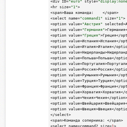
<div ID=
"euro"
 style=
"display:non
<hr size=
"1"
>

<span>Ваша команда:    </span>

<select name=
"command1"
 size=
"1"
>

<option value=
"Австрия"
 selected>А
<option value=
"Германия"
>Германия<
<option value=
"Греция"
>Греция</opt
<option value=Испания>Испания</opt
<option value=Италия>Италия</optio
<option value=Нидерланды>Нидерланд
<option value=Польша>Польша</optio
<option value=Португалия>Португали
<option value=Россия>Россия</optio
<option value=Румыния>Румыния</opt
<option value=Турция>Турция</optio
<option value=Франция>Франция</opt
<option value=Хорватия>Хорватия</o
<option value=Чехия>Чехия</option>
<option value=Швейцария>Швейцария<
<option value=Швеция>Швеция</optio
</select>

<span>Команда соперника: </span>

<select name=command2 size=
1
>
