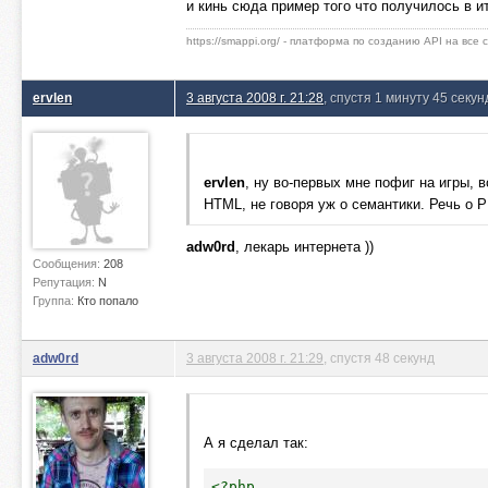
и кинь сюда пример того что получилось в ит
https://smappi.org/ - платформа по созданию API на все
ervlen
3 августа 2008 г. 21:28
, спустя 1 минуту 45 секун
ervlen
, ну во-первых мне пофиг на игры, в
HTML, не говоря уж о семантики. Речь о 
adw0rd
, лекарь интернета ))
Сообщения:
208
Репутация:
N
Группа:
Кто попало
adw0rd
3 августа 2008 г. 21:29
, спустя 48 секунд
А я сделал так:
<?php