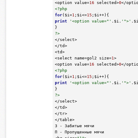
<option value=
16
 selected>
0
<?php
for
(
$i
=
1
;
$i
<=
15
;
$i
print
'<option value="'
.
$i
.
'">'
.
$
?>
</select>

</td>

<td>

<select name=gol2 size=
1
>

<option value=
16
 selected>
0
<?php
for
(
$i
=
1
;
$i
<=
15
;
$i
print
'<option value="'
.
$i
.
'">'
.
$
?>
</select>

</td>

</tr>

</table>

З - Забитые мячи

П - Пропущенные мячи
