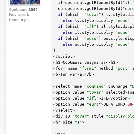
  il=document.getElementById(
"ifl
  eu=document.getElementById(
"eur
Сообщения:
22959
if
 (which==
"tovar"
) tv.style.di
Репутация:
N
Группа:
в ухо
else
 tv.style.display=
"none"
;

if
 (which==
"ifl"
) il.style.disp
else
 il.style.display=
"none"
;

if
 (which==
"euro"
) eu.style.dis
else
 eu.style.display=
"none"
;

}

</script>

<h3>Сообщить результат</h3>

<form name=
"form1"
 method=
"post"
 
<b>Тип матча:</b>

<select name=
"command"
 onChange=
"
<option value=
"tovar"
 selected>Тов
<option value=
"ifl"
>IFL</option>

<option value=
"euro"
>UEFA EURO 
08
</select>

<div ID=
"tovar"
 style=
"display:bl
<hr size=
"1"
>
