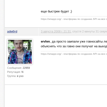
еще быстрее будет ;)
https://smappi.org/ - платформа по созданию API на все
adw0rd
3 августа 2008 г. 21:31
, спустя 2 минуты 31 секу
ervlen
, да просто заипали уже говносайты 
объяснять что за говно они получат на вых
https://smappi.org/ - платформа по созданию API на все
Сообщения:
22959
Репутация:
N
Группа:
в ухо