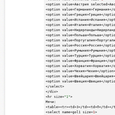
<option value=Австрия selected>Авс
<option value=Германия>Германия</o
<option value=Греция>Греция</optio
<option value=Испания>Испания</opt
<option value=Италия>Италия</optio
<option value=Нидерланды>Нидерланд
<option value=Польша>Польша</optio
<option value=Португалия>Португали
<option value=Россия>Россия</optio
<option value=Румыния>Румыния</opt
<option value=Турция>Турция</optio
<option value=Франция>Франция</opt
<option value=Хорватия>Хорватия</o
<option value=Чехия>Чехия</option>
<option value=Швейцария>Швейцария<
<option value=Швеция>Швеция</optio
</select>

</div>

<hr size=
"1"
>

Мячи:

<table><tr><td>З</td><td>П</td></t
<select name=gol1 size=
1
>
