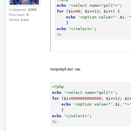
echo
'<select name="gol1">'
Сообщения:
22959
for
 (
$i
=
00
; 
$i
<=
12
; 
$i
++) {

Репутация:
N
echo
'<option value="'
.
$i
.
'
Группа:
в ухо
echo
'</select>'
?>
попробуй вот так:
<?php
echo
'<select name="gol1">'
for
 (
$i
=
0000000000000
; 
$i
<=
12
; 
$i
echo
'<option value="'
.
$i
.
'">
echo
'</select>'
?>