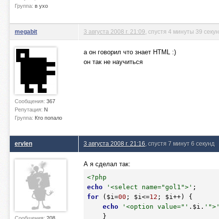
Группа:
в ухо
megabit
3 августа 2008 г. 21:09
, спустя 4 минуты 39 секу
а он говорил что знает HTML :)
он так не научиться
Сообщения:
367
Репутация:
N
Группа:
Кто попало
ervlen
3 августа 2008 г. 21:16
, спустя 7 минут 6 секунд
А я сделал так:
<?php
echo
'<select name="gol1">'
for
 (
$i
=
00
; 
$i
<=
12
; 
$i
++) {

echo
'<option value="'
.
$i
.
'">
Сообщения:
208