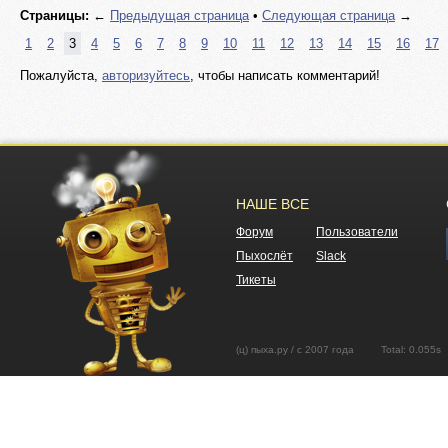
Страницы:
←
Предыдущая страница
•
Следующая страница
→
1
2
3
4
5
6
7
8
9
10
11
12
13
14
15
16
17
Пожалуйста,
авторизуйтесь
, чтобы написать комментарий!
НАШЕ ВСЕ
Форум
Пользователи
Пыхослёт
Slack
Тикеты
(ц) пыха.ру / с 2007 года Total: 0.05