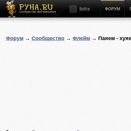
ФОРУМ
Войти
сообщество веб-маньяков
Форум
→
Сообщество
→
Флейм
→ Паяем - хуя