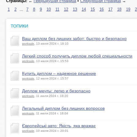
Страницы:
←
Предыдущая страница
•
Следующая страница
→
1
2
...
7
8
9
10
11
12
13
14
15
16
17
18
19
2
ТОПИКИ
Ваш диплом без лишних забот: быстро и безопасно
worksale
, 13 июля 2024 г. 18:10
Легкий способ получить диплом любой специальности
worksale
, 13 июля 2024 г. 15:53
Купить диплом – надежное решение
worksale
, 12 июля 2024 г. 15:57
Диплом мечты: легко и безопасно
worksale
, 11 июля 2024 г. 18:20
Легальный диплом без лишних вопросов
worksale
, 11 июля 2024 г. 18:04
Європейські авто: Якість, яка вражає
worksale
, 10 июля 2024 г. 20:01