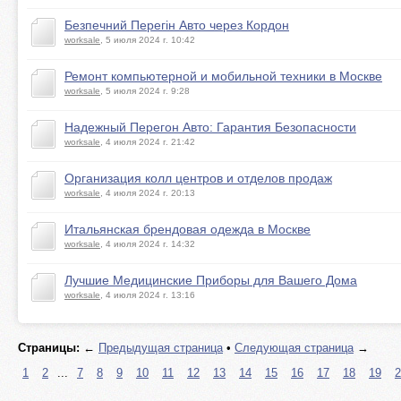
Безпечний Перегін Авто через Кордон
worksale
, 5 июля 2024 г. 10:42
Ремонт компьютерной и мобильной техники в Москве
worksale
, 5 июля 2024 г. 9:28
Надежный Перегон Авто: Гарантия Безопасности
worksale
, 4 июля 2024 г. 21:42
Организация колл центров и отделов продаж
worksale
, 4 июля 2024 г. 20:13
Итальянская брендовая одежда в Москве
worksale
, 4 июля 2024 г. 14:32
Лучшие Медицинские Приборы для Вашего Дома
worksale
, 4 июля 2024 г. 13:16
Страницы:
←
Предыдущая страница
•
Следующая страница
→
1
2
...
7
8
9
10
11
12
13
14
15
16
17
18
19
2