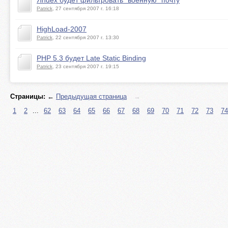
Яndex будет фильтровать "военную" почту
Patrick
, 27 сентября 2007 г. 16:18
HighLoad-2007
Patrick
, 22 сентября 2007 г. 13:30
PHP 5.3 будет Late Static Binding
Patrick
, 23 сентября 2007 г. 19:15
Страницы:
←
Предыдущая страница
→
1
2
...
62
63
64
65
66
67
68
69
70
71
72
73
74