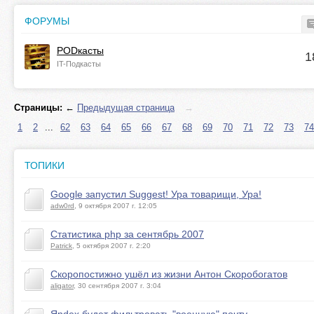
ФОРУМЫ
PODкасты
1
IT-Подкасты
Страницы:
←
Предыдущая страница
→
1
2
...
62
63
64
65
66
67
68
69
70
71
72
73
74
ТОПИКИ
Google запустил Suggest! Ура товарищи, Ура!
adw0rd
, 9 октября 2007 г. 12:05
Статистика php за сентябрь 2007
Patrick
, 5 октября 2007 г. 2:20
Скоропостижно ушёл из жизни Антон Скоробогатов
aligator
, 30 сентября 2007 г. 3:04