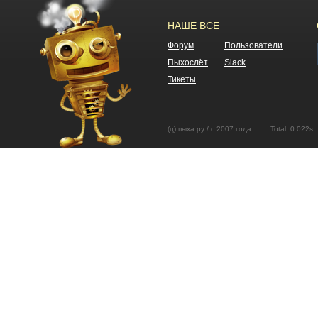
НАШЕ ВСЕ
Форум
Пользователи
Пыхослёт
Slack
Тикеты
(ц) пыха.ру / с 2007 года Total: 0.02