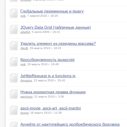
Глобальные переменные и jquery
gvik
, 7 апреля 2010 г. 18:20
JQuery Data Grid (табличные данные)
adw0rd
, 5 июля 2009 г. 19:21
Удалить элемент из середины массива?
AlexB
, 29 марта 2010 г. 18:23
Кроссбраузерность javascript
gvik
, 18 марта 2010 г. 16:49
JsHttpRequest.js и functions.js
Aquarius
, 22 марта 2010 г. 20:42
Нужна корректная правка функции
warchazz
, 21 марта 2010 г. 3:56
ascii-movie, ascii-art, ascii-martini
drugoi
, 16 марта 2010 г. 12:39
Ахуейте от наитупейшего долбоебического браузера