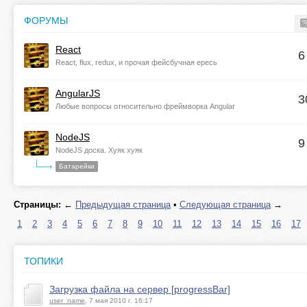
ФОРУМЫ
React
6
React, flux, redux, и прочая фейсбучная ересь
AngularJS
3
Любые вопросы относительно фреймворка Angular
NodeJS
9
NodeJS доска. Хуяк хуяк
Батарейки
Страницы:
←
Предыдущая страница
•
Следующая страница
→
1
2
3
4
5
6
7
8
9
10
11
12
13
14
15
16
17
ТОПИКИ
Загрузка файла на сервер [progressBar]
user_name
, 7 мая 2010 г. 16:17