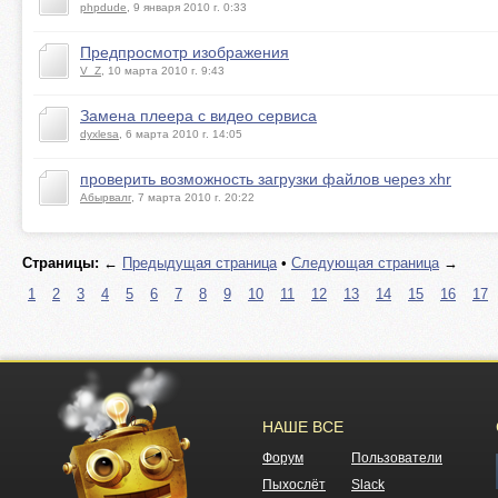
phpdude
, 9 января 2010 г. 0:33
Предпросмотр изображения
V_Z
, 10 марта 2010 г. 9:43
Замена плеера с видео сервиса
dyxlesa
, 6 марта 2010 г. 14:05
проверить возможность загрузки файлов через xhr
Абырвалг
, 7 марта 2010 г. 20:22
Страницы:
←
Предыдущая страница
•
Следующая страница
→
1
2
3
4
5
6
7
8
9
10
11
12
13
14
15
16
17
НАШЕ ВСЕ
Форум
Пользователи
Пыхослёт
Slack