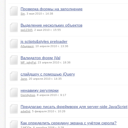
Проверка формы на заполнение
Sin
, 3 мая 2010 г. 14:38
Выделение нескольких объектов
sw12345
, 2 мая 2010 г. 15:55
js sctipts&styles preloader
Абырвалг
, 10 апреля 2010 г. 13:36
Валидатор форм jVal
WF_jaltyPal
, 23 апреля 2010 г. 18:36
слайдшоу с помощью jQuery
Jane
, 20 апреля 2010 г. 14:35
ненавижу регулярки
Gandjubas
, 8 апреля 2010 г. 9:17
Предлагаю писать фреймворк для server-side JavaScript
adw0rd
, 5 февраля 2010 г. 10:26
Как определить середину экрана с учётом скрола?
Z-MODe
, 6 декабря 2008 г. 0:28